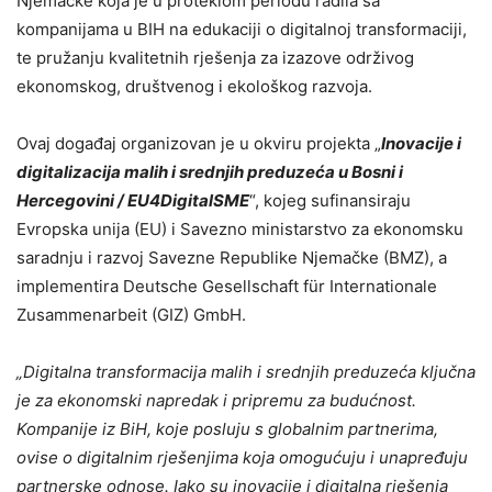
Njemačke koja je u proteklom periodu radila sa
kompanijama u BIH na edukaciji o digitalnoj transformaciji,
te pružanju kvalitetnih rješenja za izazove održivog
ekonomskog, društvenog i ekološkog razvoja.
Ovaj događaj organizovan je u okviru projekta „
Inovacije i
digitalizacija malih i srednjih preduzeća u Bosni i
Hercegovini / EU4DigitalSME
“, kojeg sufinansiraju
Evropska unija (EU) i Savezno ministarstvo za ekonomsku
saradnju i razvoj Savezne Republike Njemačke (BMZ), a
implementira Deutsche Gesellschaft für Internationale
Zusammenarbeit (GIZ) GmbH.
„
Digitalna transformacija malih i srednjih preduzeća ključna
je za ekonomski napredak i pripremu za budućnost.
Kompanije iz BiH, koje posluju s globalnim partnerima,
ovise o digitalnim rješenjima koja omogućuju i unapređuju
partnerske odnose. Iako su inovacije i digitalna rješenja