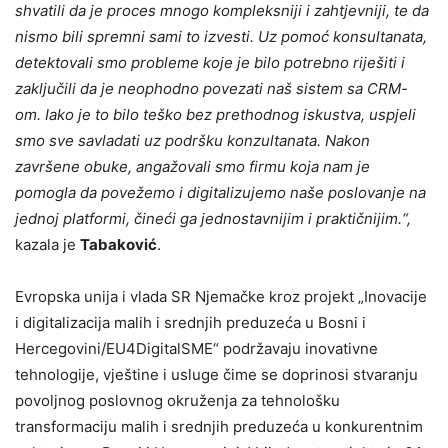
shvatili da je proces mnogo kompleksniji i zahtjevniji, te da
nismo bili spremni sami to izvesti. Uz pomoć konsultanata,
detektovali smo probleme koje je bilo potrebno riješiti i
zaključili da je neophodno povezati naš sistem sa CRM-
om. Iako je to bilo teško bez prethodnog iskustva, uspjeli
smo sve savladati uz podršku konzultanata. Nakon
završene obuke, angažovali smo firmu koja nam je
pomogla da povežemo i digitalizujemo naše poslovanje na
jednoj platformi, čineći ga jednostavnijim i praktičnijim.“,
kazala je
Tabaković
.
Evropska unija i vlada SR Njemačke kroz projekt „Inovacije
i digitalizacija malih i srednjih preduzeća u Bosni i
Hercegovini/EU4DigitalSME“ podržavaju inovativne
tehnologije, vještine i usluge čime se doprinosi stvaranju
povoljnog poslovnog okruženja za tehnološku
transformaciju malih i srednjih preduzeća u konkurentnim