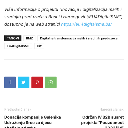
Više informacija o projektu ”Inovacije i digitalizacija malih i
srednjih preduzeća u Bosni i Hercegovini/EU4DigitalSME“,
dostupno je na web stranici
https://eu4digitalsme.ba/
TAGOVI
BMZ
Digitalna transformacija malih i srednjih preduzeća
EU4DigitalSME
Giz
Prethodni članak
Naredni članak
Donacija kompanije Galenika
Održan IV B2B susret
Udruženju Srce za djecu
projekta “Pouzdanost
oboljelu od raka
2023/24”