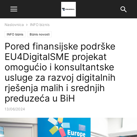
Naslovnica
INFO biznis
INFO biznis
Biznis novosti
Pored finansijske podrške
EU4DigitalSME projekat
omogućio i konsultantske
usluge za razvoj digitalnih
rješenja malih i srednjih
preduzeća u BiH
13/06/2024