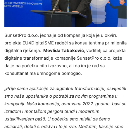
­­­­­SunsetPro d.o.o. jedna je od kompanija koja je u okviru
projekta EU4DigitalSME radeći sa konsultantima primijenila
digitalna rješenja.
Mevlida Tabaković
, voditeljica projekta
digitalne transformacije komapnije SunsetPro d.o.o. kaže
da je na početku bilo izazovno, ali da im je rad sa
konsultanatima umnogome pomogao.
„Prije same aplikacije za digitalnu transformaciju, osvijestili
smo naše uposlenike o potrebi za novim programima u
kompaniji. Naša kompanija, osnovana 2022. godine, bavi se
izradom i montažom pergola tendi i modernim
ustakljivanjem bašti. U početku smo mislili da ćemo
aplicirati, dobiti sredstva i to je sve. Međutim, kasnije smo