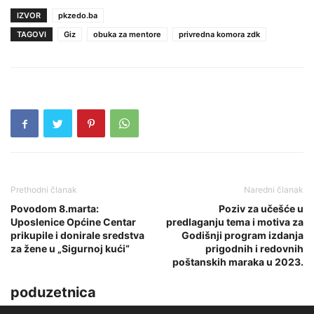
IZVOR
pkzedo.ba
TAGOVI
Giz
obuka za mentore
privredna komora zdk
Prethodni članak
Naredni članak
Povodom 8.marta:
Poziv za učešće u
Uposlenice Općine Centar
predlaganju tema i motiva za
prikupile i donirale sredstva
Godišnji program izdanja
za žene u „Sigurnoj kući“
prigodnih i redovnih
poštanskih maraka u 2023.
poduzetnica