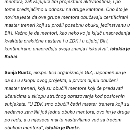
mentora, zahvaljujući tim projektnim aktivnostima, i po
tome prednjačimo u odnosu na druge kantone. Ono što je
novina jeste da ove grupe mentora obučavaju certificirani
master treneri koji su prošli posebnu obuku, jedinstvenu u
BiH. Važno je da mentori, kao neko ko je ključ unapređenja
kvaliteta praktične nastave i u ZDK i u cijeloj BiH,
kontinuirano unapređuju svoja znanja i iskustva”,
istakla je
Babić.
Sonja Ruetz
,
ekspertica organizacije GIZ, napomenula je
da su u sklopu ovog projekta, u prvom dijelu obučeni
master treneri, koji su obučili mentore koji će predavati
učenicima u sklopu stručnog obrazovanja kod poslovnih
subjekata. “U ZDK smo obučili četiri master trenera koji su
nedavno završili još jednu obuku mentora, ovo im je druga
po redu, a u mjesecu martu nastavljamo već sa trećom
obukom mentora”
,
istakla je Ruetz.