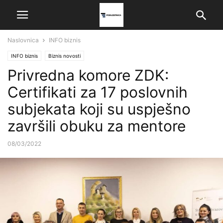
Naslovnica
INFO biznis
INFO biznis
Biznis novosti
Privredna komore ZDK:
Certifikati za 17 poslovnih
subjekata koji su uspješno
završili obuku za mentore
08/03/2022