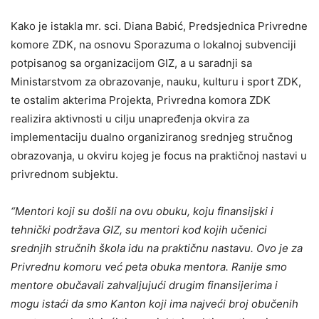
Kako je istakla mr. sci. Diana Babić, Predsjednica Privredne
komore ZDK, na osnovu Sporazuma o lokalnoj subvenciji
potpisanog sa organizacijom GIZ, a u saradnji sa
Ministarstvom za obrazovanje, nauku, kulturu i sport ZDK,
te ostalim akterima Projekta, Privredna komora ZDK
realizira aktivnosti u cilju unapređenja okvira za
implementaciju dualno organiziranog srednjeg stručnog
obrazovanja, u okviru kojeg je focus na praktičnoj nastavi u
privrednom subjektu.
“Mentori koji su došli na ovu obuku, koju finansijski i
tehnički podržava GIZ, su mentori kod kojih učenici
srednjih stručnih škola idu na praktičnu nastavu. Ovo je za
Privrednu komoru već peta obuka mentora. Ranije smo
mentore obučavali zahvaljujući drugim finansijerima i
mogu istaći da smo Kanton koji ima najveći broj obučenih