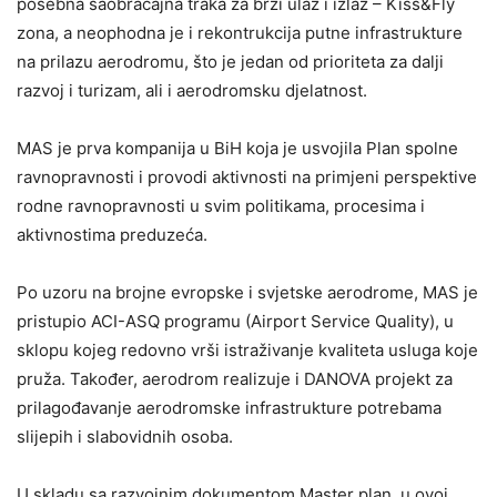
posebna saobraćajna traka za brzi ulaz i izlaz – Kiss&Fly
zona, a neophodna je i rekontrukcija putne infrastrukture
na prilazu aerodromu, što je jedan od prioriteta za dalji
razvoj i turizam, ali i aerodromsku djelatnost.
MAS je prva kompanija u BiH koja je usvojila Plan spolne
ravnopravnosti i provodi aktivnosti na primjeni perspektive
rodne ravnopravnosti u svim politikama, procesima i
aktivnostima preduzeća.
Po uzoru na brojne evropske i svjetske aerodrome, MAS je
pristupio ACI-ASQ programu (Airport Service Quality), u
sklopu kojeg redovno vrši istraživanje kvaliteta usluga koje
pruža. Također, aerodrom realizuje i DANOVA projekt za
prilagođavanje aerodromske infrastrukture potrebama
slijepih i slabovidnih osoba.
U skladu sa razvojnim dokumentom Master plan, u ovoj