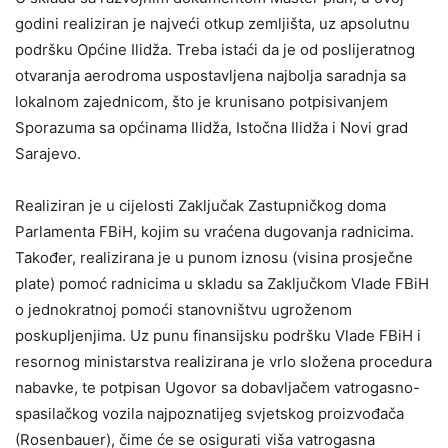
godini realiziran je najveći otkup zemljišta, uz apsolutnu
podršku Općine Ilidža. Treba istaći da je od poslijeratnog
otvaranja aerodroma uspostavljena najbolja saradnja sa
lokalnom zajednicom, što je krunisano potpisivanjem
Sporazuma sa općinama Ilidža, Istočna Ilidža i Novi grad
Sarajevo.
Realiziran je u cijelosti Zaključak Zastupničkog doma
Parlamenta FBiH, kojim su vraćena dugovanja radnicima.
Također, realizirana je u punom iznosu (visina prosječne
plate) pomoć radnicima u skladu sa Zaključkom Vlade FBiH
o jednokratnoj pomoći stanovništvu ugroženom
poskupljenjima. Uz punu finansijsku podršku Vlade FBiH i
resornog ministarstva realizirana je vrlo složena procedura
nabavke, te potpisan Ugovor sa dobavljačem vatrogasno-
spasilačkog vozila najpoznatijeg svjetskog proizvođača
(Rosenbauer), čime će se osigurati viša vatrogasna