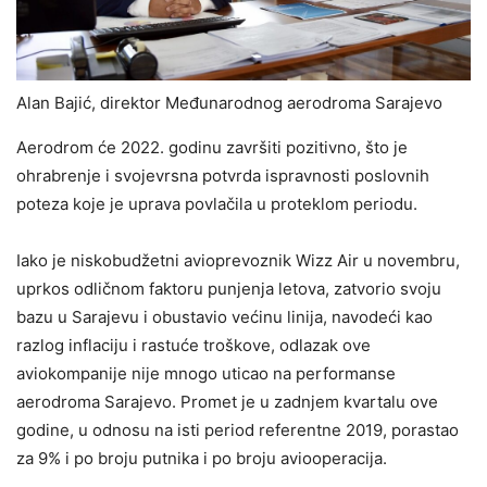
Alan Bajić, direktor Međunarodnog aerodroma Sarajevo
Aerodrom će 2022. godinu završiti pozitivno, što je
ohrabrenje i svojevrsna potvrda ispravnosti poslovnih
poteza koje je uprava povlačila u proteklom periodu.
Iako je niskobudžetni avioprevoznik Wizz Air u novembru,
uprkos odličnom faktoru punjenja letova, zatvorio svoju
bazu u Sarajevu i obustavio većinu linija, navodeći kao
razlog inflaciju i rastuće troškove, odlazak ove
aviokompanije nije mnogo uticao na performanse
aerodroma Sarajevo. Promet je u zadnjem kvartalu ove
godine, u odnosu na isti period referentne 2019, porastao
za 9% i po broju putnika i po broju aviooperacija.