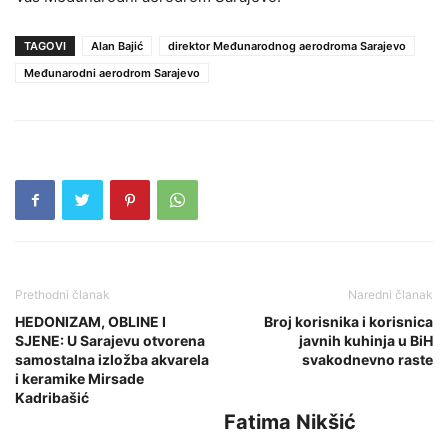
TAGOVI
Alan Bajić
direktor Međunarodnog aerodroma Sarajevo
Međunarodni aerodrom Sarajevo
Prethodni članak
Naredni članak
HEDONIZAM, OBLINE I
Broj korisnika i korisnica
SJENE: U Sarajevu otvorena
javnih kuhinja u BiH
samostalna izložba akvarela
svakodnevno raste
i keramike Mirsade
Kadribašić
Fatima Nikšić