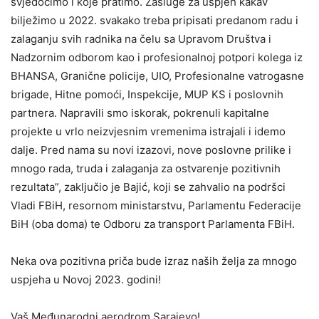
svjedočimo i koje pratimo. Zasluge za uspjeh kakav
bilježimo u 2022. svakako treba pripisati predanom radu i
zalaganju svih radnika na čelu sa Upravom Društva i
Nadzornim odborom kao i profesionalnoj potpori kolega iz
BHANSA, Granične policije, UIO, Profesionalne vatrogasne
brigade, Hitne pomoći, Inspekcije, MUP KS i poslovnih
partnera. Napravili smo iskorak, pokrenuli kapitalne
projekte u vrlo neizvjesnim vremenima istrajali i idemo
dalje. Pred nama su novi izazovi, nove poslovne prilike i
mnogo rada, truda i zalaganja za ostvarenje pozitivnih
rezultata”, zaključio je Bajić, koji se zahvalio na podršci
Vladi FBiH, resornom ministarstvu, Parlamentu Federacije
BiH (oba doma) te Odboru za transport Parlamenta FBiH.
Neka ova pozitivna priča bude izraz naših želja za mnogo
uspjeha u Novoj 2023. godini!
Vaš Međunarodni aerodrom Sarajevo!