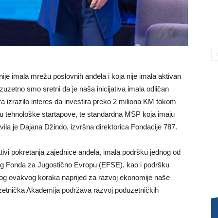
nije imala mrežu poslovnih anđela i koja nije imala aktivan
uzetno smo sretni da je naša inicijativa imala odličan
ra izrazilo interes da investira preko 2 miliona KM tokom
e u tehnološke startapove, te standardna MSP koja imaju
avila je Dajana Džindo, izvršna direktorica Fondacije 787.
jativi pokretanja zajednice anđela, imala podršku jednog od
kog Fonda za Jugostično Evropu (EFSE), kao i podršku
nog ovakvog koraka naprijed za razvoj ekonomije naše
zetnička Akademija podržava razvoj poduzetničkih