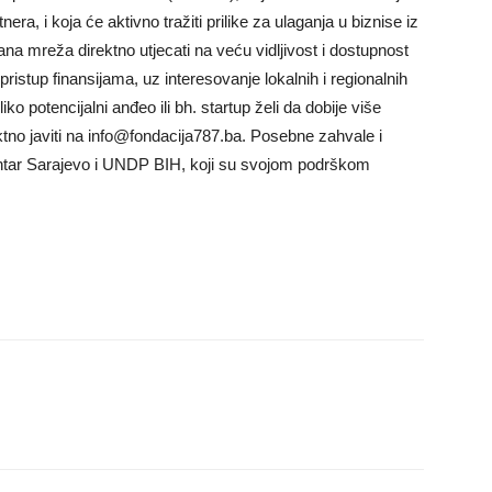
a, i koja će aktivno tražiti prilike za ulaganja u biznise iz
a mreža direktno utjecati na veću vidljivost i dostupnost
ristup finansijama, uz interesovanje lokalnih i regionalnih
oliko potencijalni anđeo ili bh. startup želi da dobije više
ektno javiti na info@fondacija787.ba. Posebne zahvale i
tar Sarajevo i UNDP BIH, koji su svojom podrškom