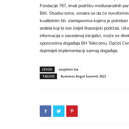
Fondacije 787, imati podršku međunarodnih partner
BiH. Shodno tome, smatra se da će novoformiran
kvalitetnim bh. startapovima kojima je potreban p
anđela koji bi iste željeli finansijski podržati. Uk
informacija o navedenoj inicijativi, može se dir
sponzorima događaja BH Telecomu, Općini Cen
doprinijeli implementaciji samog događaja.
IZVOR
savjetnici.ba
TAGOVI
Business Angel Summit 2022