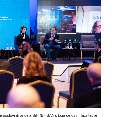
e poslovnih anđela BiH (BHBAN), koja će osim facilitacije