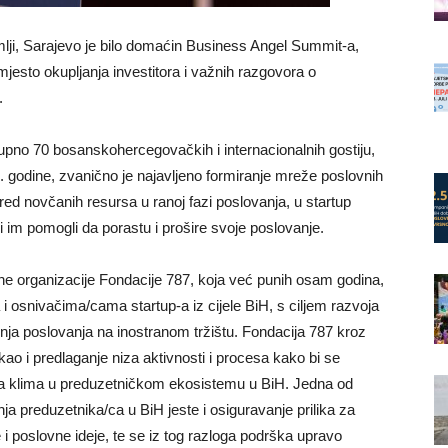
mlji, Sarajevo je bilo domaćin Business Angel Summit-a,
jesto okupljanja investitora i važnih razgovora o
.
pno 70 bosanskohercegovačkih i internacionalnih gostiju,
. godine, zvanično je najavljeno formiranje mreže poslovnih
red novčanih resursa u ranoj fazi poslovanja, u startup
i im pomogli da porastu i prošire svoje poslovanje.
dine organizacije Fondacije 787, koja već punih osam godina,
 osnivačima/cama startup-a iz cijele BiH, s ciljem razvoja
jeđenja poslovanja na inostranom tržištu. Fondacija 787 kroz
 kao i predlaganje niza aktivnosti i procesa kako bi se
nija klima u preduzetničkom ekosistemu u BiH. Jedna od
ja preduzetnika/ca u BiH jeste i osiguravanje prilika za
e i poslovne ideje, te se iz tog razloga podrška upravo