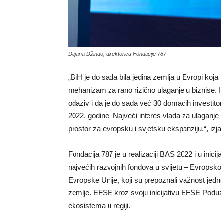
Dajana Džindo, direktorica Fondacije 787
„BiH je do sada bila jedina zemlja u Evropi koja 
mehanizam za rano rizično ulaganje u biznise. Iz
odaziv i da je do sada već 30 domaćih investito
2022. godine. Najveći interes vlada za ulaganj
prostor za evropsku i svjetsku ekspanziju.“, izj
Fondacija 787 je u realizaciji BAS 2022 i u inici
najvećih razvojnih fondova u svijetu – Evrops
Evropske Unije, koji su prepoznali važnost jed
zemlje. EFSE kroz svoju inicijativu EFSE Podu
ekosistema u regiji.