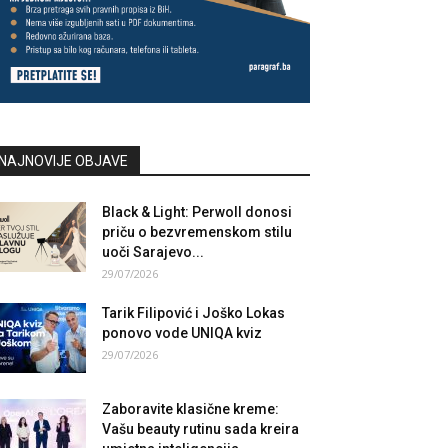
NAJNOVIJE OBJAVE
Black & Light: Perwoll donosi
priču o bezvremenskom stilu
uoči Sarajevo...
29/07/2026
Tarik Filipović i Joško Lokas
ponovo vode UNIQA kviz
29/07/2026
Zaboravite klasične kreme:
Vašu beauty rutinu sada kreira