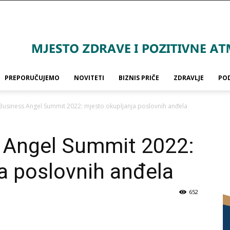
PREPORUČUJEMO
NOVITETI
BIZNIS PRIČE
ZDRAVLJE
PO
usiness Angel Summit 2022: mjesto okupljanja poslovnih anđela
 Angel Summit 2022:
a poslovnih anđela
652