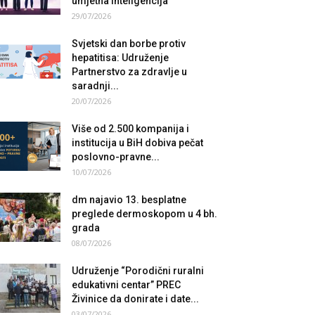
umjetna inteligencija
29/07/2026
Svjetski dan borbe protiv
hepatitisa: Udruženje
Partnerstvo za zdravlje u
saradnji...
20/07/2026
Više od 2.500 kompanija i
institucija u BiH dobiva pečat
poslovno-pravne...
10/07/2026
dm najavio 13. besplatne
preglede dermoskopom u 4 bh.
grada
08/07/2026
Udruženje “Porodični ruralni
edukativni centar” PREC
Živinice da donirate i date...
03/07/2026