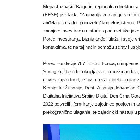
Mejra Juzbašić-Bajgorić, regionalna direktoric
(EFSE) je istakla: “Zadovoljstvo nam je sto sm
anđela u izgradnji poduzetničkog ekosistema. Po
znanja o investiranju u startup poduzetnike jako 
Pored investiranja, biznis anđeli ulažu i svoje v
kontaktima, te na taj način pomažu zdrav i uspje
Pored Fondacije 787 i EFSE Fonda, u implementa
Spring koji također okuplja svoju mrežu anđela
i investicijski fond, te niz mreža anđela i orga
Krapinske Županije, Destil Albanija, Inovacion
Digitalna Inicijativa Srbija, Digital Den Crna 
2022 potvrdili i formiranje zajednice poslovni
prekogranično ulaganje, te zajednički nastup u 