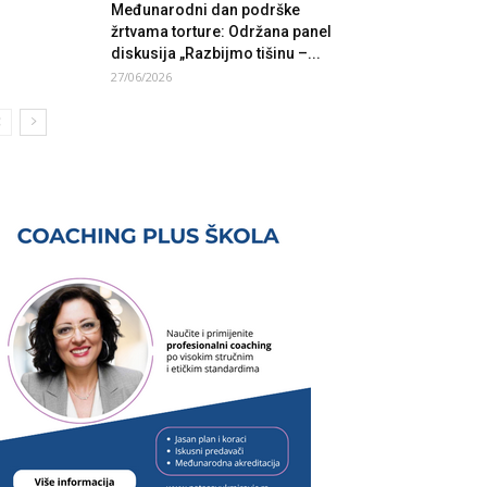
Međunarodni dan podrške
žrtvama torture: Održana panel
diskusija „Razbijmo tišinu –...
27/06/2026