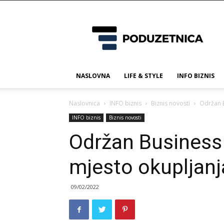
Poduzetnica.ba
NASLOVNA
LIFE & STYLE
INFO BIZNIS
Naslovnica
INFO biznis
Biznis novosti
Održan B
INFO biznis
Biznis novosti
Održan Business
mjesto okupljanj
09/02/2022