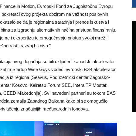
a Finance in Motion, Evropski Fond za Jugoistočnu Evropu
o pokretači ovog projekta obzirom na važnost poslovnih
kazalo se da je regionalna saradnja i prenos iskustva i
bitna za izgradnju alternativnih načina pristupa finansiranju.
rijeme i ekspertizu te omogućavaju pristup svojoj mreži i
šan rast i razvoj biznisa.”
ciju ovog događaja su bili uključeni kanadski akcelerator
, zatim Startup Wise Guys vodeći evropski B2B akcelerator
nizacija iz regiona (Seavus, Poduzetnički centar Zagorsko-
i Centar Kosovo, Keiretsu Forum SEE, Intera TP Mostar,
Gora, CEED Makedonija). Svi navedeni partneri su tokom BAS
h anđela zemalja Zapadnog Balkana kako bi se omogućilo
privlačenju značajnijih međunarodnih fondova.