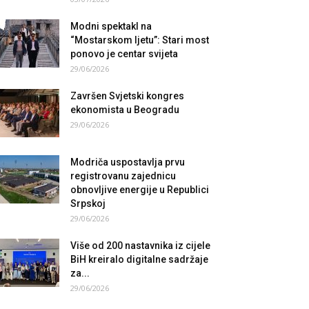
Modni spektakl na
“Mostarskom ljetu”: Stari most
ponovo je centar svijeta
29/06/2026
Završen Svjetski kongres
ekonomista u Beogradu
29/06/2026
Modriča uspostavlja prvu
registrovanu zajednicu
obnovljive energije u Republici
Srpskoj
29/06/2026
Više od 200 nastavnika iz cijele
BiH kreiralo digitalne sadržaje
za...
29/06/2026