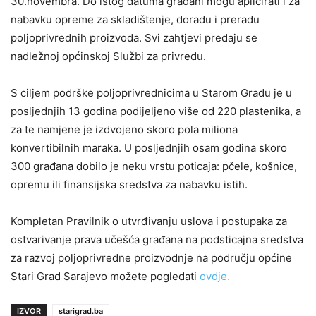
30.novembra. Do istog datuma građani mogu aplicirati i za
nabavku opreme za skladištenje, doradu i preradu
poljoprivrednih proizvoda. Svi zahtjevi predaju se
nadležnoj općinskoj Službi za privredu.
S ciljem podrške poljoprivrednicima u Starom Gradu je u
posljednjih 13 godina podijeljeno više od 220 plastenika, a
za te namjene je izdvojeno skoro pola miliona
konvertibilnih maraka. U posljednjih osam godina skoro
300 građana dobilo je neku vrstu poticaja: pčele, košnice,
opremu ili finansijska sredstva za nabavku istih.
Kompletan Pravilnik o utvrđivanju uslova i postupaka za
ostvarivanje prava učešća građana na podsticajna sredstva
za razvoj poljoprivredne proizvodnje na području općine
Stari Grad Sarajevo možete pogledati
ovdje.
IZVOR
starigrad.ba