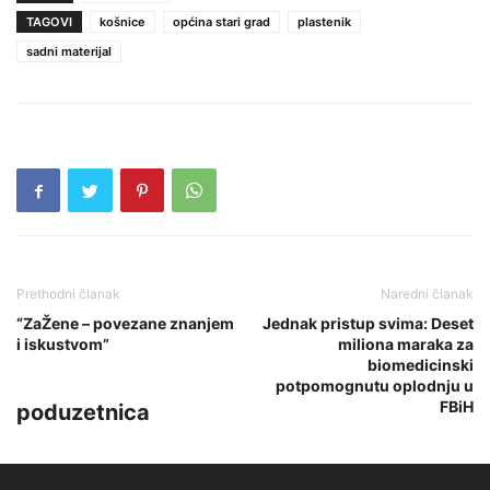
TAGOVI
košnice
općina stari grad
plastenik
sadni materijal
Prethodni članak
Naredni članak
“ZaŽene – povezane znanjem
Jednak pristup svima: Deset
i iskustvom”
miliona maraka za
biomedicinski
potpomognutu oplodnju u
FBiH
poduzetnica