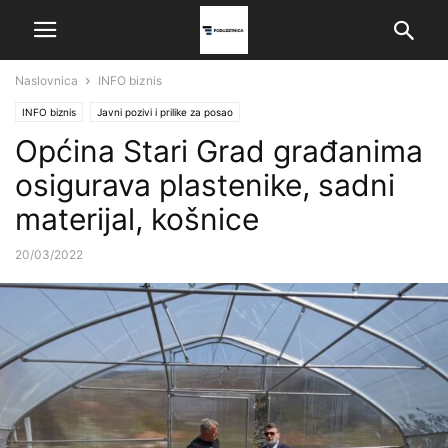
Naslovnica
INFO biznis
INFO biznis
Javni pozivi i prilike za posao
Općina Stari Grad građanima
osigurava plastenike, sadni
materijal, košnice
20/03/2022