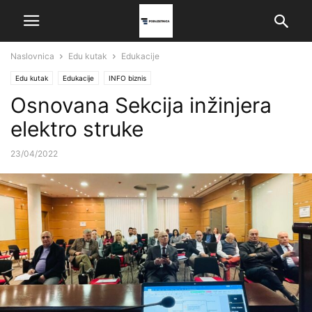
Naslovnica
Edu kutak
Edukacije
Edu kutak
Edukacije
INFO biznis
Osnovana Sekcija inžinjera
elektro struke
23/04/2022