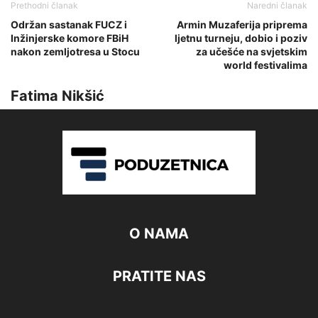
Prethodni članak
Naredni članak
Održan sastanak FUCZ i
Armin Muzaferija priprema
Inžinjerske komore FBiH
ljetnu turneju, dobio i poziv
nakon zemljotresa u Stocu
za učešće na svjetskim
world festivalima
Fatima Nikšić
O NAMA
PRATITE NAS