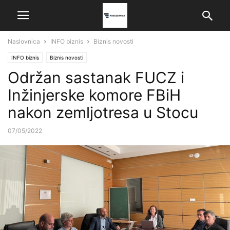
Naslovnica
INFO biznis
Biznis novosti
INFO biznis
Biznis novosti
Održan sastanak FUCZ i
Inžinjerske komore FBiH
nakon zemljotresa u Stocu
07/05/2022