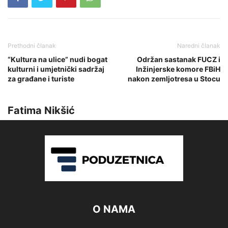
Prethodni članak
Naredni članak
“Kultura na ulice” nudi bogat
Održan sastanak FUCZ i
kulturni i umjetnički sadržaj
Inžinjerske komore FBiH
za građane i turiste
nakon zemljotresa u Stocu
Fatima Nikšić
O NAMA