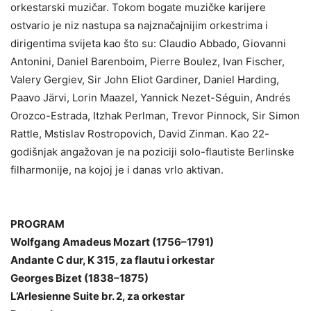
orkestarski muzičar. Tokom bogate muzičke karijere
ostvario je niz nastupa sa najznačajnijim orkestrima i
dirigentima svijeta kao što su: Claudio Abbado, Giovanni
Antonini, Daniel Barenboim, Pierre Boulez, Ivan Fischer,
Valery Gergiev, Sir John Eliot Gardiner, Daniel Harding,
Paavo Järvi, Lorin Maazel, Yannick Nezet-Séguin, Andrés
Orozco-Estrada, Itzhak Perlman, Trevor Pinnock, Sir Simon
Rattle, Mstislav Rostropovich, David Zinman. Kao 22-
godišnjak angažovan je na poziciji solo-flautiste Berlinske
filharmonije, na kojoj je i danas vrlo aktivan.
PROGRAM
Wolfgang Amadeus Mozart (1756–1791)
Andante C dur, K 315, za flautu i orkestar
Georges Bizet (1838–1875)
L’Arlesienne Suite br. 2, za orkestar