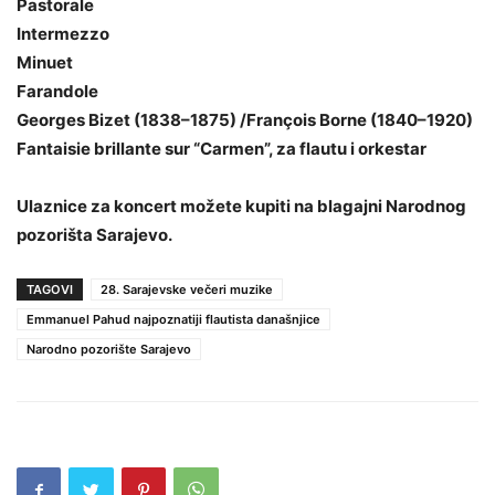
Pastorale
Intermezzo
Minuet
Farandole
Georges Bizet (1838–1875) /François Borne (1840–1920)
Fantaisie brillante sur “Carmen”, za flautu i orkestar
Ulaznice za koncert možete kupiti na blagajni Narodnog
pozorišta Sarajevo.
TAGOVI
28. Sarajevske večeri muzike
Emmanuel Pahud najpoznatiji flautista današnjice
Narodno pozorište Sarajevo