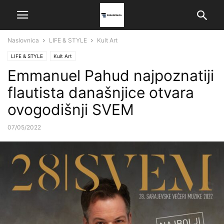
Naslovnica
LIFE & STYLE
Kult Art
LIFE & STYLE
Kult Art
Emmanuel Pahud najpoznatiji
flautista današnjice otvara
ovogodišnji SVEM
07/05/2022