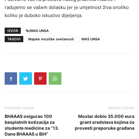
radujemo se vašem dolasku jer je umjetnost živa onoliko
koliko je duboko iskustvo dijeljenja.
IZVOR
fb/MAS UNSA
TAGOVI
Majske muzičke svečanosti
MAS UNSA
Prethodni članak
Naredni članak
BHAAAS osigurao 100
Mostar dobio 35.000 eura
besplatnih kotizacija za
grant sredstava kojima će
studente medicine za ”13.
provesti preporuke građana
Dane BHAAAS u BiH”