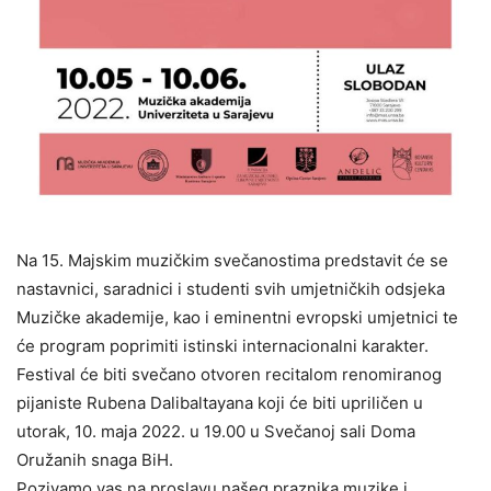
Na 15. Majskim muzičkim svečanostima predstavit će se
nastavnici, saradnici i studenti svih umjetničkih odsjeka
Muzičke akademije, kao i eminentni evropski umjetnici te
će program poprimiti istinski internacionalni karakter.
Festival će biti svečano otvoren recitalom renomiranog
pijaniste Rubena Dalibaltayana koji će biti upriličen u
utorak, 10. maja 2022. u 19.00 u Svečanoj sali Doma
Oružanih snaga BiH.
Pozivamo vas na proslavu našeg praznika muzike i