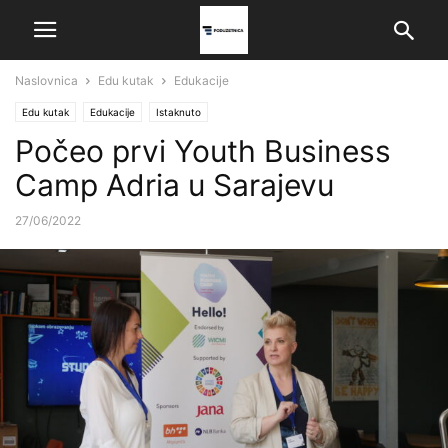
Naslovnica
Edu kutak
Edukacije
Edu kutak
Edukacije
Istaknuto
Počeo prvi Youth Business
Camp Adria u Sarajevu
27/06/2022