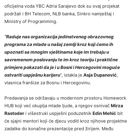
oficijelna voda YBC Adria Sarajevo dok su ovaj projekat
podržali i BH Telecom, NLB banka, Sinkro namještaj i
Ministry of Programming.
“Raduje nas organizacija jedinstvenog obrazovnog
programa za mlade u našoj zemlji kroz koji ćemo ih
upoznati sa mnogim vještinama koje im trebaju u
savremenom poslovanju te im kroz teoriju i praktične
primjere pokazati da je i u Bosni i Hercegovini moguće
ostvariti uspješnu karijeru
“, istakla je
Asja Dupanović
,
vlasnica franšize za Bosnu i Hercegovinu.
Predavanja se održavaju u modernom prostoru Homework
HUB koji već okuplja mlade ljude, a njegov osnivač
Mirza
Rastoder
i višestruki uspješni poduzetnik
Edin Mehić
bit
će sjajni mentori koji će djecu voditi kroz njihove projektne
zadatke do konačne prezentacije pred žirijem. Među