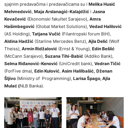
sjajnim predavačima i predavačicama su i
Melika Husić
Mehmedović
,
Maja Arslanagić-Kalajdžić
i
Jasna
Kovačević
(Ekonomski fakultet Sarajevo),
Amra
Hašimbegović
(Global Market Solutions),
Vedad Halilović
(AS Holding),
Tatjana Vučić
(Filantropski forum BiH),
Aldina Hadžić
(Starline Mercedes Benz),
Ajla Delić
(Wolf
Theiss),
Armin Ridžalović
(Ernst & Young),
Edin Bešlić
(McCann Sarajevo),
Suzana Tihi-Babić
(Addiko Bank),
Selma Riđanović-Kenović
(UniCredit bank),
Vedran Tičić
(ForFive dma),
Edin Kulović
,
Asim Halilbašić,
Dženan
Šljivo
(Ministry of Programming),
Larisa Špago, Ajla
Mulać (
NLB Banka).