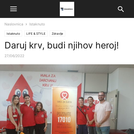
Naslovnica
Istaknuto
Istaknuto
LIFE & STYLE
Zdravlje
Daruj krv, budi njihov heroj!
27/06/2022