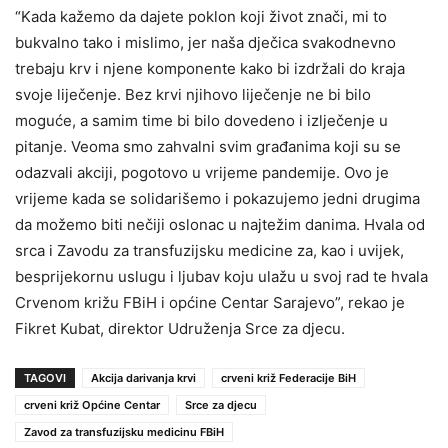
“Kada kažemo da dajete poklon koji život znači, mi to
bukvalno tako i mislimo, jer naša dječica svakodnevno
trebaju krv i njene komponente kako bi izdržali do kraja
svoje liječenje. Bez krvi njihovo liječenje ne bi bilo
moguće, a samim time bi bilo dovedeno i izlječenje u
pitanje. Veoma smo zahvalni svim građanima koji su se
odazvali akciji, pogotovo u vrijeme pandemije. Ovo je
vrijeme kada se solidarišemo i pokazujemo jedni drugima
da možemo biti nečiji oslonac u najtežim danima. Hvala od
srca i Zavodu za transfuzijsku medicine za, kao i uvijek,
besprijekornu uslugu i ljubav koju ulažu u svoj rad te hvala
Crvenom križu FBiH i općine Centar Sarajevo”, rekao je
Fikret Kubat, direktor Udruženja Srce za djecu.
TAGOVI
Akcija darivanja krvi
crveni križ Federacije BiH
crveni križ Općine Centar
Srce za djecu
Zavod za transfuzijsku medicinu FBiH