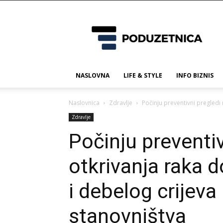
Poduzetnica.ba
NASLOVNA
LIFE & STYLE
INFO BIZNIS
Naslovnica
Zdravlje
Počinju preventivni pregledi 
Zdravlje
Počinju preventi
otkrivanja raka d
i debelog crijev
stanovništva