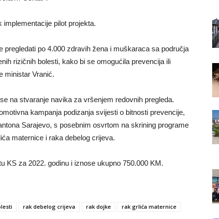
k implementacije pilot projekta.
e pregledati po 4.000 zdravih žena i muškaraca sa područja
h rizičnih bolesti, kako bi se omogućila prevencija ili
e ministar Vranić.
 se na stvaranje navika za vršenjem redovnih pregleda.
motivna kampanja podizanja svijesti o bitnosti prevencije,
Kantona Sarajevo, s posebnim osvrtom na skrining programe
lića maternice i raka debelog crijeva.
tu KS za 2022. godinu i iznose ukupno 750.000 KM.
lesti
rak debelog crijeva
rak dojke
rak grlića maternice