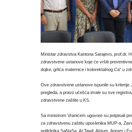
Ministar zdravstva Kantona Sarajevo, prof.dr. Har
zdravstvene ustanove koje će vršiti preventivne 
dojke, grlića maternice i kolorektalnog Ca“ u 
Ove zdravstvene ustanove ispunile su kriterije
pregleda, a pravo učešća imale su sve registro
zdravstvene zaštite u KS.
Sa ministrom Vranićem ugovore su potpisali pr
za zdravstvenu zaštitu uposlenika MUP-a, Zavo
poliklinika SaNaSa, Al-Tawil, Atrium, Agram i E