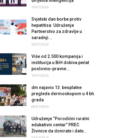
umjetna inteligencija
29/07/2026
Svjetski dan borbe protiv
hepatitisa: Udruženje
Partnerstvo za zdravlje u
saradnji...
20/07/2026
Više od 2.500 kompanija i
institucija u BiH dobiva pečat
poslovno-pravne...
10/07/2026
dm najavio 13. besplatne
preglede dermoskopom u 4 bh.
grada
08/07/2026
Udruženje “Porodični ruralni
edukativni centar” PREC
Živinice da donirate i date...
03/07/2026