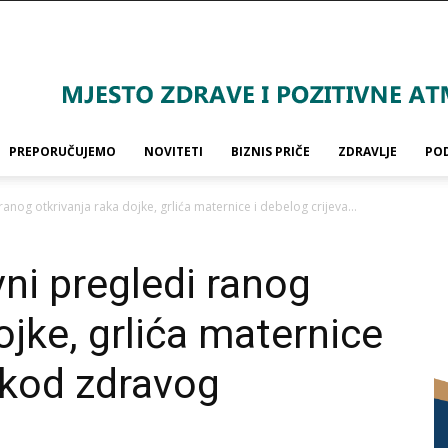
PREPORUČUJEMO
NOVITETI
BIZNIS PRIČE
ZDRAVLJE
PO
ranog otkrivanja raka dojke, grlića maternice i debelog crijeva...
vni pregledi ranog
ojke, grlića maternice
a kod zdravog