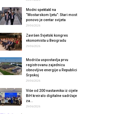
Modni spektakl na
“Mostarskom ljetu”: Stari most
ponovo je centar svijeta
29/06/2026
Završen Svjetski kongres
ekonomista u Beogradu
29/06/2026
Modriča uspostavlja prvu
registrovanu zajednicu
obnovljive energije u Republici
Srpskoj
29/06/2026
Više od 200 nastavnika iz cijele
BiH kreiralo digitalne sadržaje
za...
29/06/2026