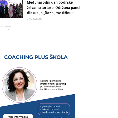
Međunarodni dan podrške
žrtvama torture: Održana panel
diskusija „Razbijmo tišinu –...
27/06/2026