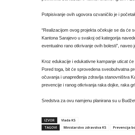
Potpisivanje ovih ugovora ozvaničilo je i početa
“Realizacijom ovog projekta očekuje se da će s
Kantona Sarajevo u svakoj od kategorija navedeni
eventualno rano otkrivanje ovih bolesti”, naveo j
Kroz edukacije i edukativne kampanje uticat će
Pored toga, bit će sprovedena sveobuhvatna pro
očuvanja i unapređenja zdravlja stanovništva 
prevencije i ranog otkrivanja raka dojke, raka gr
Sredstva za ovu namjenu planirana su u Budže
IZVOR
Vlada KS
TAGOVI
Ministarstvo zdravstva KS
Prevencija bo