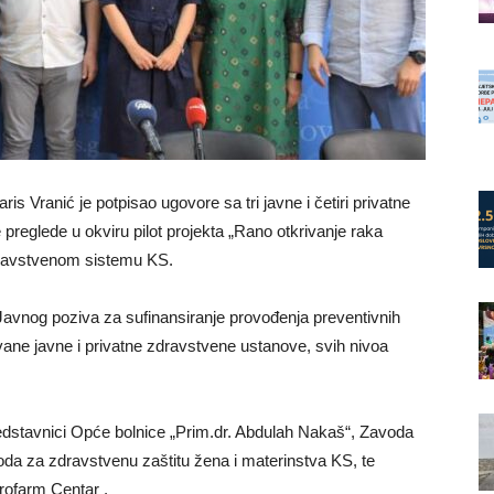
is Vranić je potpisao ugovore sa tri javne i četiri privatne
preglede u okviru pilot projekta „Rano otkrivanje raka
zdravstvenom sistemu KS.
 Javnog poziva za sufinansiranje provođenja preventivnih
vane javne i privatne zdravstvene ustanove, svih nivoa
edstavnici Opće bolnice „Prim.dr. Abdulah Nakaš“, Zavoda
da za zdravstvenu zaštitu žena i materinstva KS, te
urofarm Centar .