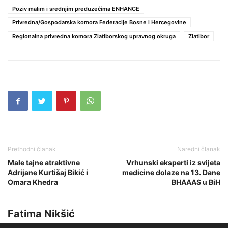
Poziv malim i srednjim preduzećima ENHANCE
Privredna/Gospodarska komora Federacije Bosne i Hercegovine
Regionalna privredna komora Zlatiborskog upravnog okruga
Zlatibor
Prethodni članak
Naredni članak
Male tajne atraktivne
Vrhunski eksperti iz svijeta
Adrijane Kurtišaj Bikić i
medicine dolaze na 13. Dane
Omara Khedra
BHAAAS u BiH
Fatima Nikšić