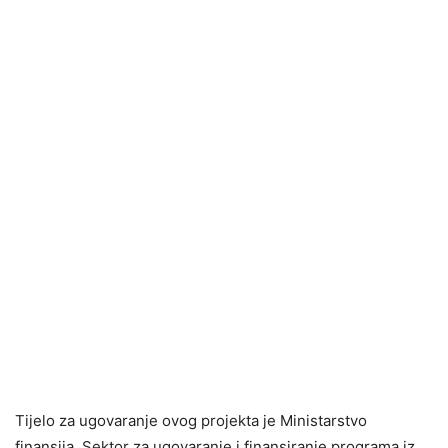
Tijelo za ugovaranje ovog projekta je Ministarstvo
finansija, Sektor za ugovaranje i finansiranje programa iz