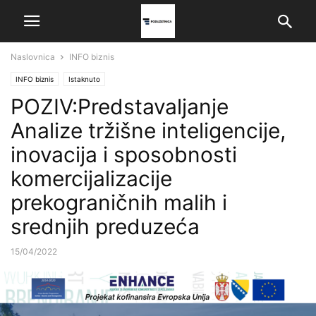
Naslovnica
INFO biznis
INFO biznis
Istaknuto
POZIV:Predstavaljanje
Analize tržišne inteligencije,
inovacija i sposobnosti
komercijalizacije
prekograničnih malih i
srednjih preduzeća
15/04/2022