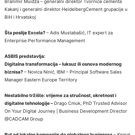
Branimir Muidža – generalni direktor Tvornice cementa
Kakanj i generalni direktor HeidelbergCement grupacije u
BiH i Hrvatskoj
Šta poslije Excela?
– Adis Mustabašić, IT expert za
Enterprise Performance Management
ASBIS predstavlja:
Digitalna transformacija – luksuz ili osnova modernog
biznisa?
– Novica Ninić, IBM – Principal Software Sales
Manager Eastern Europe Territory
Nestabilno tržište: vrijeme za stručnost, okretnost i
digitalne tehnologije –
Drago Cmuk, PhD Trusted Advisor
On Your Digital Journey | Business Development Director
@CADCAM Group
Put od lokalne kompanije do globalnog businessa
– Kemal