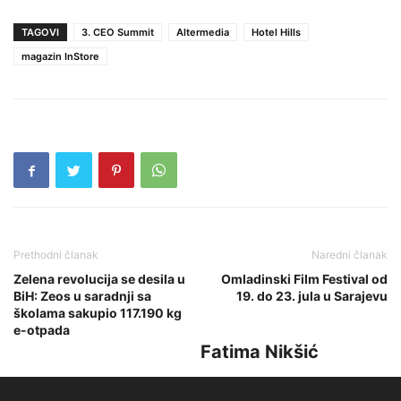
TAGOVI
3. CEO Summit
Altermedia
Hotel Hills
magazin InStore
Prethodni članak
Naredni članak
Zelena revolucija se desila u
Omladinski Film Festival od
BiH: Zeos u saradnji sa
19. do 23. jula u Sarajevu
školama sakupio 117.190 kg
e-otpada
Fatima Nikšić