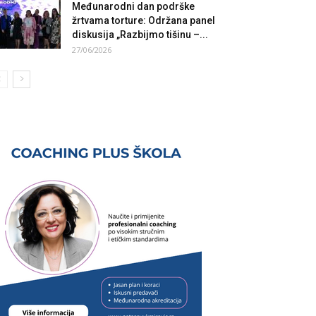
Međunarodni dan podrške
žrtvama torture: Održana panel
diskusija „Razbijmo tišinu –...
27/06/2026