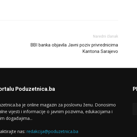
Naredni članak
BBI banka objavila Javni poziv privrednicima
Kantona Sarajevo
ortalu Poduzetnica.ba
P
zetnica.ba je online magazin za poslovnu ženu. Donosimo
alne vijesti i informacije o javnim pozivima, edukacijama i
im događajima...
aktirajte nas:
redakcija@poduzetnica.ba