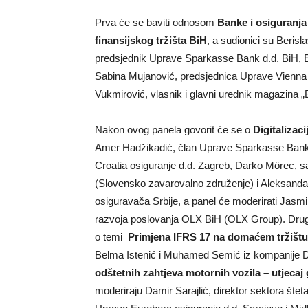
Prva će se baviti odnosom
Banke i osiguranja –
finansijskog tržišta BiH
, a sudionici su Berisl
predsjednik Uprave Sparkasse Bank d.d. BiH, Edi
Sabina Mujanović, predsjednica Uprave Vienna o
Vukmirović, vlasnik i glavni urednik magazina 
Nakon ovog panela govorit će se o
Digitalizaci
Amer Hadžikadić, član Uprave Sparkasse Bank d.
Croatia osiguranje d.d. Zagreb, Darko Mörec, s
(Slovensko zavarovalno združenje) i Aleksanda
osiguravača Srbije, a panel će moderirati Jasmi
razvoja poslovanja OLX BiH (OLX Group). Drugi d
o temi
Primjena IFRS 17 na domaćem tržištu
Belma Istenić i Muhamed Semić iz kompanije De
odštetnih zahtjeva motornih vozila – utjeca
moderiraju Damir Sarajlić, direktor sektora štet