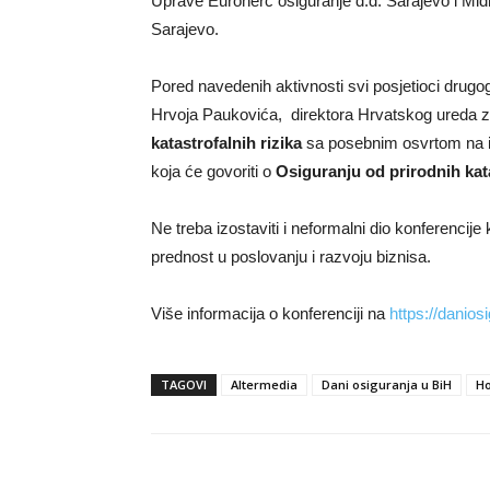
Uprave Euroherc osiguranje d.d. Sarajevo i Midha
Sarajevo.
Pored navedenih aktivnosti svi posjetioci drugog
Hrvoja Paukovića, direktora Hrvatskog ureda z
katastrofalnih rizika
sa posebnim osvrtom na 
koja će govoriti o
Osiguranju od prirodnih kat
Ne treba izostaviti i neformalni dio konferencije 
prednost u poslovanju i razvoju biznisa.
Više informacija o konferenciji na
https://danios
TAGOVI
Altermedia
Dani osiguranja u BiH
Ho