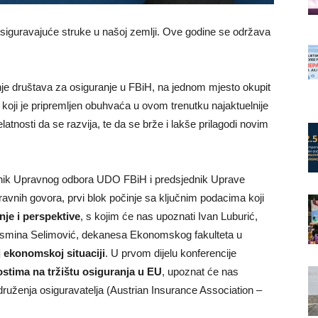
osiguravajuće struke u našoj zemlji. Ove godine se održava
je društava za osiguranje u FBiH, na jednom mjesto okupit
koji je pripremljen obuhvaća u ovom trenutku najaktuelnije
latnosti da se razvija, te da se brže i lakše prilagodi novim
ednik Upravnog odbora UDO FBiH i predsjednik Uprave
avnih govora, prvi blok počinje sa ključnim podacima koji
nje i perspektive
, s kojim će nas upoznati Ivan Luburić,
Jasmina Selimović, dekanesa Ekonomskog fakulteta u
 ekonomskoj situaciji
. U prvom dijelu konferencije
stima na tržištu osiguranja u EU
, upoznat će nas
druženja osiguravatelja (Austrian Insurance Association –