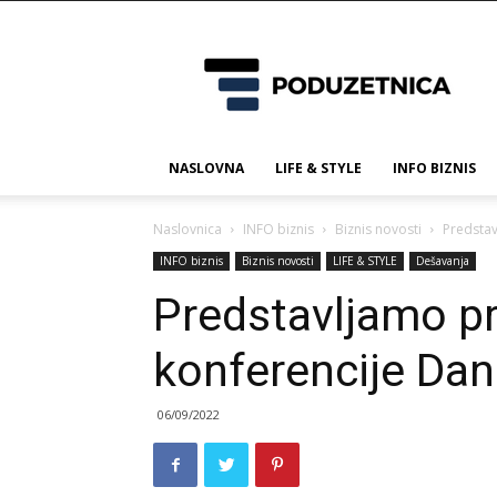
Poduzetnica.ba
NASLOVNA
LIFE & STYLE
INFO BIZNIS
Naslovnica
INFO biznis
Biznis novosti
Predstav
INFO biznis
Biznis novosti
LIFE & STYLE
Dešavanja
Predstavljamo p
konferencije Dan
06/09/2022