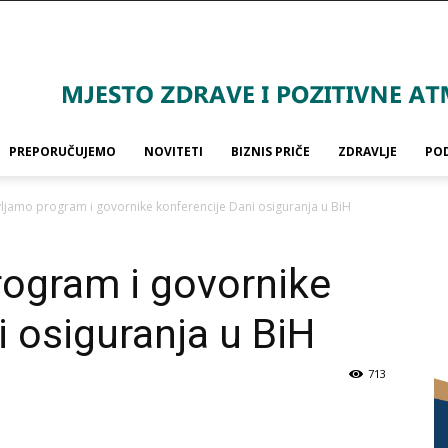
PREPORUČUJEMO
NOVITETI
BIZNIS PRIČE
ZDRAVLJE
PO
ljamo program i govornike konferencije Dani osiguranja u BiH
rogram i govornike
i osiguranja u BiH
713