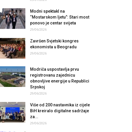
Modni spektakl na
“Mostarskom ljetu”: Stari most
ponovo je centar svijeta
29/06/2026
Završen Svjetski kongres
ekonomista u Beogradu
29/06/2026
Modriča uspostavlja prvu
registrovanu zajednicu
obnovljive energije u Republici
Srpskoj
29/06/2026
Više od 200 nastavnika iz cijele
BiH kreiralo digitalne sadržaje
za...
29/06/2026