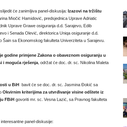
lijedit će zanimljiva panel-diskusija:
Izazovi na tržištu
arina Miočić Hamidović, predsjednica Uprave Adriatic
ednik Uprave Grawe osiguranja d.d. Sarajevo, Edib
ajevo i Senada Olević, direktorica Uniqa osiguranje d.d.
ko Šain sa Ekonomskog fakulteta Univerziteta u Sarajevu.
je godine primjene Zakona o obaveznom osiguranju u
i i moguća rješenja
, održat će doc. dr. sc. Nikolina Maleta
osti u BiH
bavit će se doc. dr. sc. Jasmina Đokić sa
 o
Okvirnim kriterijima za utvrđivanje visine odštete iz
ju FBiH
govoriti mr. sc. Vesna Lazić, sa Pravnog fakulteta
 interesantne panel-diskusije: