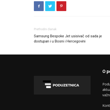
Prethodni članak
Samsung Bespoke Jet usisivač od sada je
dostupan i u Bosni i Hercegovini
O p
Podu
aktu
važn
Kont