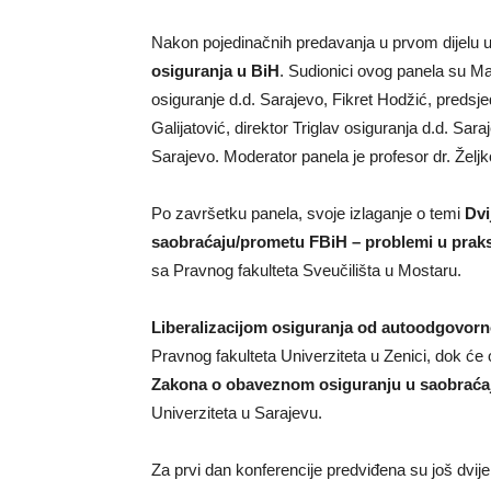
Nakon pojedinačnih predavanja u prvom dijelu us
osiguranja u BiH
. Sudionici ovog panela su M
osiguranje d.d. Sarajevo, Fikret Hodžić, predsj
Galijatović, direktor Triglav osiguranja d.d. Sar
Sarajevo. Moderator panela je profesor dr. Želj
Po završetku panela, svoje izlaganje o temi
Dvi
saobraćaju/prometu FBiH – problemi u praks
sa Pravnog fakulteta Sveučilišta u Mostaru.
Liberalizacijom osiguranja od autoodgovorn
Pravnog fakulteta Univerziteta u Zenici, dok će
Zakona o obaveznom osiguranju u saobraća
Univerziteta u Sarajevu.
Za prvi dan konferencije predviđena su još dvije