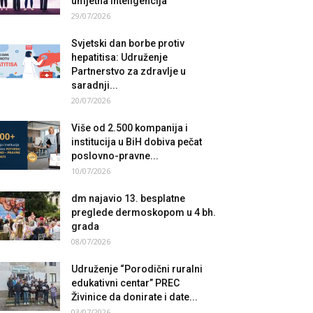
umjetna inteligencija
29/07/2026
Svjetski dan borbe protiv
hepatitisa: Udruženje
Partnerstvo za zdravlje u
saradnji...
20/07/2026
Više od 2.500 kompanija i
institucija u BiH dobiva pečat
poslovno-pravne...
10/07/2026
dm najavio 13. besplatne
preglede dermoskopom u 4 bh.
grada
08/07/2026
Udruženje “Porodični ruralni
edukativni centar” PREC
Živinice da donirate i date...
03/07/2026