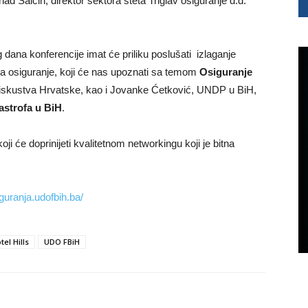
d Salčin, direktor sektora šteta Triglav osiguranje d.d.
 dana konferencije imat će priliku poslušati izlaganje
a osiguranje, koji će nas upoznati sa temom
Osiguranje
iskustva Hrvatske, kao i Jovanke Ćetković, UNDP u BiH,
astrofa u BiH
.
koji će doprinijeti kvalitetnom networkingu koji je bitna
iguranja.udofbih.ba/
tel Hills
UDO FBiH