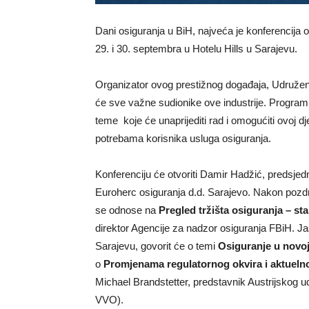
Dani osiguranja u BiH, najveća je konferencija 
29. i 30. septembra u Hotelu Hills u Sarajevu.
Organizator ovog prestižnog događaja, Udružen
će sve važne sudionike ove industrije. Program 
teme koje će unaprijediti rad i omogućiti ovoj dje
potrebama korisnika usluga osiguranja.
Konferenciju će otvoriti Damir Hadžić, predsj
Euroherc osiguranja d.d. Sarajevo. Nakon pozdr
se odnose na
Pregled tržišta osiguranja – sta
direktor Agencije za nadzor osiguranja FBiH. 
Sarajevu, govorit će o temi
Osiguranje u novoj
o
Promjenama regulatornog okvira i aktuelno
Michael Brandstetter, predstavnik Austrijskog u
VVO).