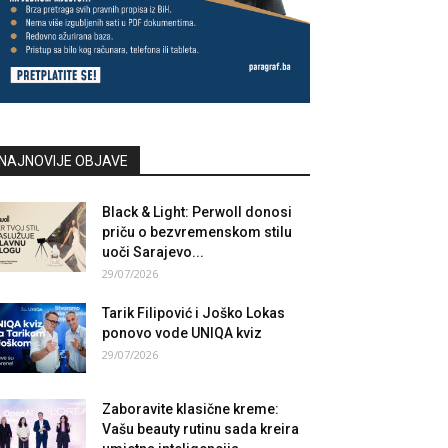
NAJNOVIJE OBJAVE
Black & Light: Perwoll donosi
priču o bezvremenskom stilu
uoči Sarajevo...
29/07/2026
Tarik Filipović i Joško Lokas
ponovo vode UNIQA kviz
29/07/2026
Zaboravite klasične kreme:
Vašu beauty rutinu sada kreira