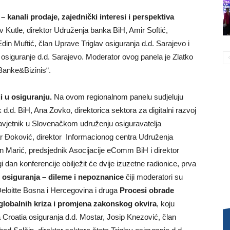
 kanali prodaje, zajednički interesi i perspektiva
av Kutle, direktor Udruženja banka BiH, Amir Softić,
n Muftić, član Uprave Triglav osiguranja d.d. Sarajevo i
siguranje d.d. Sarajevo. Moderator ovog panela je Zlatko
„Banke&Bizinis“.
ji u osiguranju.
Na ovom regionalnom panelu sudjeluju
d. BiH, Ana Zovko, direktorica sektora za digitalni razvoj
avjetnik u Slovenačkom udruženju osiguravatelja
r Đoković, direktor Informacionog centra Udruženja
n Marić, predsjednik Asocijacije eComm BiH i direktor
an konferencije obilježit će dvije izuzetne radionice, prva
 osiguranja – dileme i nepoznanice
čiji moderatori su
loitte Bosna i Hercegovina i druga
Procesi obrade
j globalnih kriza i promjena zakonskog
okvira
, koju
a Croatia osiguranja d.d. Mostar, Josip Knezović, član