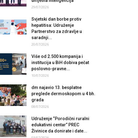
umjetna inteligencija
29/07/2026
Svjetski dan borbe protiv
hepatitisa: Udruženje
Partnerstvo za zdravlje u
saradnji...
20/07/2026
Više od 2.500 kompanija i
institucija u BiH dobiva pečat
poslovno-pravne...
10/07/2026
dm najavio 13. besplatne
preglede dermoskopom u 4 bh.
grada
08/07/2026
Udruženje “Porodični ruralni
edukativni centar” PREC
Živinice da donirate i date...
03/07/2026