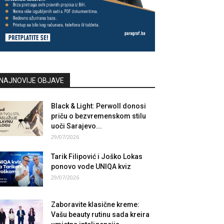
NAJNOVIJE OBJAVE
Black & Light: Perwoll donosi
priču o bezvremenskom stilu
uoči Sarajevo...
29/07/2026
Tarik Filipović i Joško Lokas
ponovo vode UNIQA kviz
29/07/2026
Zaboravite klasične kreme:
Vašu beauty rutinu sada kreira