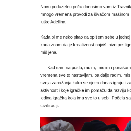
Novu poduzetnu priču donosimo vam iz Travnika.
mnogo vremena provodi za šivačom mašinom i stv
lutke Adellina.
Kada bi me neko pitao da opišem sebe u jednoj ri
kada znam da je kreativnost najviši nivo postign
mišljena.
Kad sam na poslu, radim, mislim i ponašam
vremena sve to nastavljam, pa dalje radim, misl
svoja zapažanja kako se djeca danas igraju i za
aktivnost i koje igračke im pomažu da razviju k
jedina igračka koja ima sve to u sebi. Počela sam
civilizaciji.