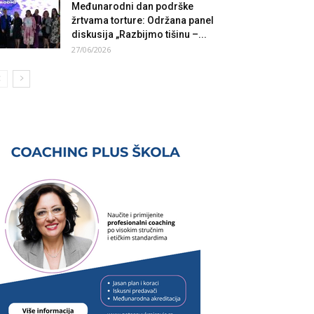
Međunarodni dan podrške
žrtvama torture: Održana panel
diskusija „Razbijmo tišinu –...
27/06/2026