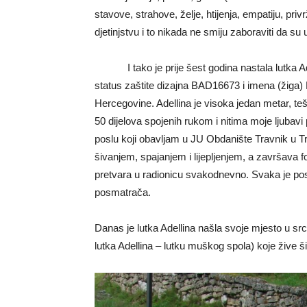
stavove, strahove, želje, htijenja, empatiju, p
djetinjstvu i to nikada ne smiju zaboraviti da su
I tako je prije šest godina nastala lutka 
status zaštite dizajna BAD16673 i imena (žiga) 
Hercegovine. Adellina je visoka jedan metar, te
50 dijelova spojenih rukom i nitima moje ljubavi
poslu koji obavljam u JU Obdanište Travnik u Tr
šivanjem, spajanjem i lijepljenjem, a završava 
pretvara u radionicu svakodnevno. Svaka je poseb
posmatrača.
Danas je lutka Adellina našla svoje mjesto u sr
lutka Adellina – lutku muškog spola) koje žive š