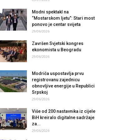
Modni spektakl na
“Mostarskom ljetu”: Stari most
ponovo je centar svijeta
29/06/2026
Završen Svjetski kongres
ekonomista u Beogradu
29/06/2026
Modriča uspostavlja prvu
registrovanu zajednicu
obnovljive energije u Republici
Srpskoj
29/06/2026
Više od 200 nastavnika iz cijele
BiH kreiralo digitalne sadržaje
za...
29/06/2026