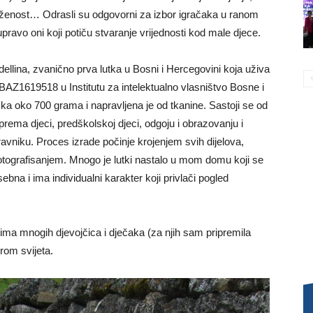
rivrženost… Odrasli su odgovorni za izbor igračaka u ranom
 upravo oni koji potiču stvaranje vrijednosti kod male djece.
Adellina, zvanično prva lutka u Bosni i Hercegovini koja uživa
BAZ1619518 u Institutu za intelektualno vlasništvo Bosne i
ška oko 700 grama i napravljena je od tkanine. Sastoji se od
 prema djeci, predškolskoj djeci, odgoju i obrazovanju i
avniku. Proces izrade počinje krojenjem svih dijelova,
fotografisanjem. Mnogo je lutki nastalo u mom domu koji se
na i ima individualni karakter koji privlači pogled
cima mnogih djevojčica i dječaka (za njih sam pripremila
irom svijeta.