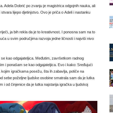
 Adela Dobrić po zvanju je magistrica odgojnih nauka, ali
ara lijepo djetinjstvo. Ovo je priča o Adeli i nastanku
ječi, ja bih rekla da je to kreativnost. I ponosna sam na to
uća u svim područjima razvoja jedne ličnosti i najviši nivo
 se kao odgajateljica. Međutim, završetkom radnog
im i ponašam se kao odgajateljica. Evo i kako: Sređujući
 kojim igračkama posežu, šta ih zabavlja, potiče na
od sebe poželjne ljudske osobine smatrala sam da je lutka
 i od činjenice da je lutka najstarija igračka u ljudskoj