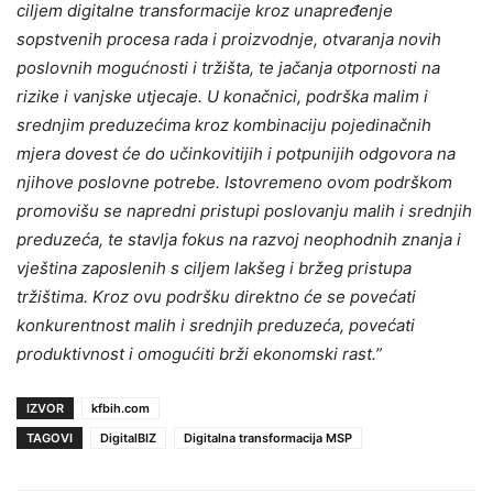
ciljem digitalne transformacije kroz unapređenje
sopstvenih procesa rada i proizvodnje, otvaranja novih
poslovnih mogućnosti i tržišta, te jačanja otpornosti na
rizike i vanjske utjecaje. U konačnici, podrška malim i
srednjim preduzećima kroz kombinaciju pojedinačnih
mjera dovest će do učinkovitijih i potpunijih odgovora na
njihove poslovne potrebe. Istovremeno ovom podrškom
promovišu se napredni pristupi poslovanju malih i srednjih
preduzeća, te stavlja fokus na razvoj neophodnih znanja i
vještina zaposlenih s ciljem lakšeg i bržeg pristupa
tržištima. Kroz ovu podršku direktno će se povećati
konkurentnost malih i srednjih preduzeća, povećati
produktivnost i omogućiti brži ekonomski rast.”
IZVOR
kfbih.com
TAGOVI
DigitalBIZ
Digitalna transformacija MSP