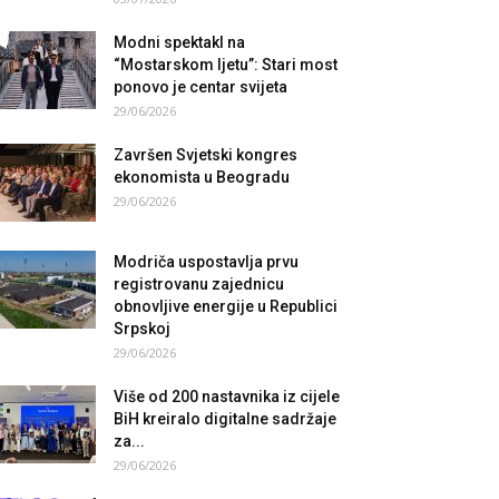
Modni spektakl na
“Mostarskom ljetu”: Stari most
ponovo je centar svijeta
29/06/2026
Završen Svjetski kongres
ekonomista u Beogradu
29/06/2026
Modriča uspostavlja prvu
registrovanu zajednicu
obnovljive energije u Republici
Srpskoj
29/06/2026
Više od 200 nastavnika iz cijele
BiH kreiralo digitalne sadržaje
za...
29/06/2026