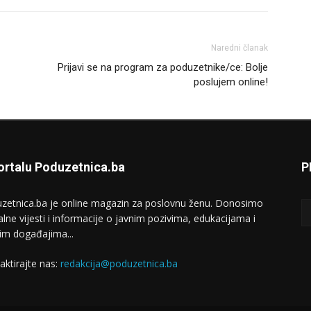
Naredni članak
Prijavi se na program za poduzetnike/ce: Bolje
poslujem online!
ortalu Poduzetnica.ba
P
zetnica.ba je online magazin za poslovnu ženu. Donosimo
alne vijesti i informacije o javnim pozivima, edukacijama i
im događajima...
aktirajte nas:
redakcija@poduzetnica.ba