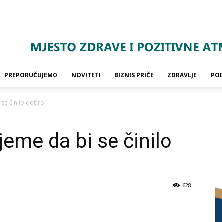
PREPORUČUJEMO
NOVITETI
BIZNIS PRIČE
ZDRAVLJE
PO
 se činilo dobro!
jeme da bi se činilo
628