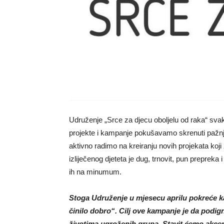
Udruženje „Srce za djecu oboljelu od raka“ sva
projekte i kampanje pokušavamo skrenuti pažnju 
aktivno radimo na kreiranju novih projekata koji
izliječenog djeteta je dug, trnovit, pun prepreka 
ih na minumum.
Stoga Udruženje u mjesecu aprilu pokreće 
činilo dobro“. Cilj ove kampanje je da podig
životima ugroženih grupa. Stavit ćemo akcen