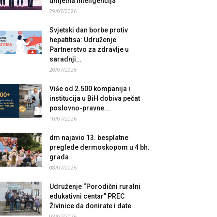
umjetna inteligencija
29/07/2026
Svjetski dan borbe protiv
hepatitisa: Udruženje
Partnerstvo za zdravlje u
saradnji...
20/07/2026
Više od 2.500 kompanija i
institucija u BiH dobiva pečat
poslovno-pravne...
10/07/2026
dm najavio 13. besplatne
preglede dermoskopom u 4 bh.
grada
08/07/2026
Udruženje “Porodični ruralni
edukativni centar” PREC
Živinice da donirate i date...
03/07/2026