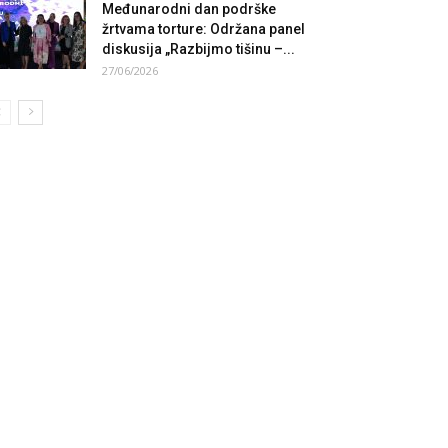
Međunarodni dan podrške
žrtvama torture: Održana panel
diskusija „Razbijmo tišinu –...
27/06/2026