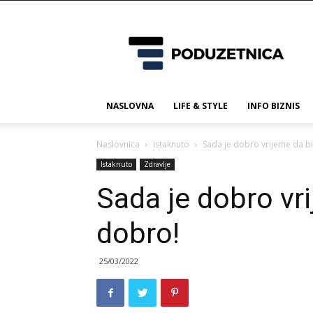
Poduzetnica.ba
NASLOVNA
LIFE & STYLE
INFO BIZNIS
Naslovnica
Istaknuto
Sada je dobro vrijeme da bi
Istaknuto
Zdravlje
Sada je dobro vri
dobro!
25/03/2022