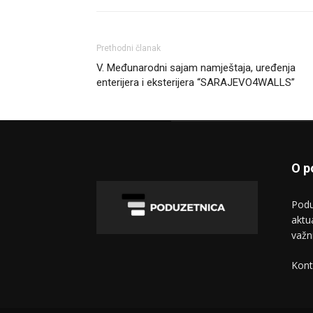
Prethodni članak
V. Međunarodni sajam namještaja, uređenja
enterijera i eksterijera “SARAJEVO4WALLS”
O p
Podu
aktu
važn
Kont