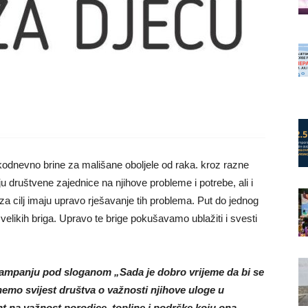
kodnevno brine za mališane oboljele od raka. kroz razne
društvene zajednice na njihove probleme i potrebe, ali i
 za cilj imaju upravo rješavanje tih problema. Put do jednog
i velikih briga. Upravo te brige pokušavamo ublažiti i svesti
kampanju pod sloganom „Sada je dobro vrijeme da bi se
nemo svijest društva o važnosti njihove uloge u
t na važnost porodice, topline i podrške koju ona