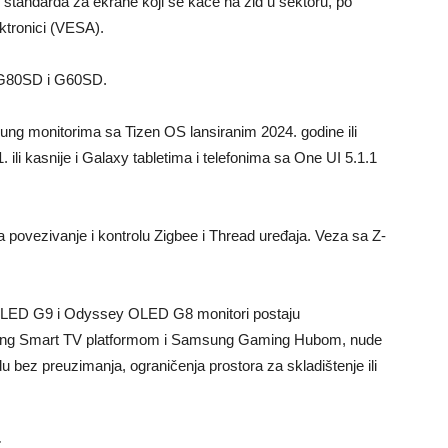
tandarda za ekrane koji se kače na zid u sektoru, po
ektronici (VESA).
a G80SD i G60SD.
ung monitorima sa Tizen OS lansiranim 2024. godine ili
ili kasnije i Galaxy tabletima i telefonima sa One UI 5.1.1
povezivanje i kontrolu Zigbee i Thread uređaja. Veza sa Z-
OLED G9 i Odyssey OLED G8 monitori postaju
sung Smart TV platformom i Samsung Gaming Hubom, nude
u bez preuzimanja, ograničenja prostora za skladištenje ili
r