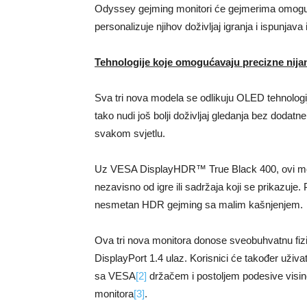
Odyssey gejming monitori će gejmerima omogućit
personalizuje njihov doživljaj igranja i ispunjava 
Tehnologije koje omogućavaju precizne nija
Sva tri nova modela se odlikuju OLED tehnologij
tako nudi još bolji doživljaj gledanja bez dodatn
svakom svjetlu.
Uz VESA DisplayHDR™ True Black 400, ovi monit
nezavisno od igre ili sadržaja koji se prikaz
nesmetan HDR gejming sa malim kašnjenjem.
Ova tri nova monitora donose sveobuhvatnu fiz
DisplayPort 1.4 ulaz. Korisnici će također uživat
sa VESA
[2]
držačem i postoljem podesive visine
monitora
[3]
.