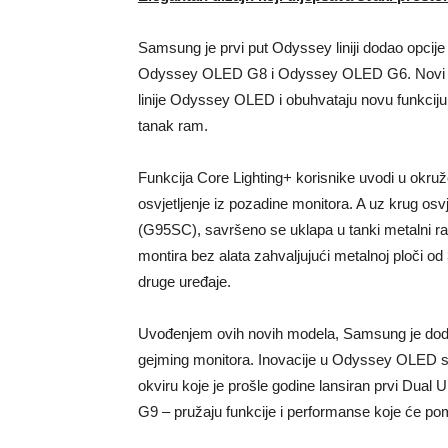
Samsung je prvi put Odyssey liniji dodao opci
Odyssey OLED G8 i Odyssey OLED G6. Novi mod
linije Odyssey OLED i obuhvataju novu funkciju
tanak ram.
Funkcija Core Lighting+ korisnike uvodi u okruž
osvjetljenje iz pozadine monitora. A uz krug osvje
(G95SC), savršeno se uklapa u tanki metalni ra
montira bez alata zahvaljujući metalnoj ploči o
druge uređaje.
Uvođenjem ovih novih modela, Samsung je dodatn
gejming monitora. Inovacije u Odyssey OLED s
okviru koje je prošle godine lansiran prvi Dua
G9 – pružaju funkcije i performanse koje će po