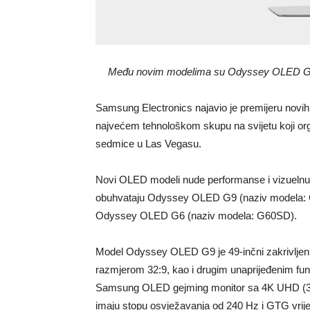
Među novim modelima su Odyssey OLED G8
Samsung Electronics najavio je premijeru no
najvećem tehnološkom skupu na svijetu koji org
sedmice u Las Vegasu.
Novi OLED modeli nude performanse i vizuelnu j
obuhvataju Odyssey OLED G9 (naziv modela:
Odyssey OLED G6 (naziv modela: G60SD).
Model Odyssey OLED G9 je 49-inčni zakrivljen
razmjerom 32:9, kao i drugim unaprijeđenim fu
Samsung OLED gejming monitor sa 4K UHD (3,8
imaju stopu osvježavanja od 240 Hz i GTG vri