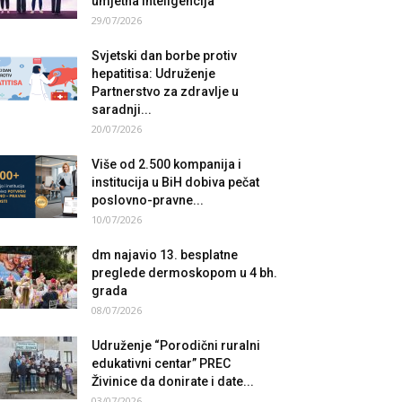
umjetna inteligencija
29/07/2026
Svjetski dan borbe protiv
hepatitisa: Udruženje
Partnerstvo za zdravlje u
saradnji...
20/07/2026
Više od 2.500 kompanija i
institucija u BiH dobiva pečat
poslovno-pravne...
10/07/2026
dm najavio 13. besplatne
preglede dermoskopom u 4 bh.
grada
08/07/2026
Udruženje “Porodični ruralni
edukativni centar” PREC
Živinice da donirate i date...
03/07/2026