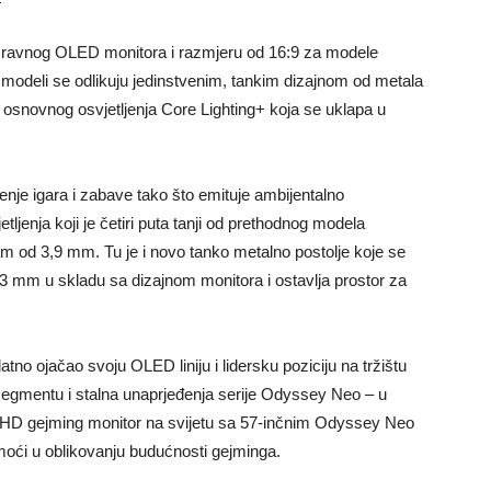
je ravnog OLED monitora i razmjeru od 16:9 za modele
eli se odlikuju jedinstvenim, tankim dizajnom od metala
 osnovnog osvjetljenja Core Lighting+ koja se uklapa u
enje igara i zabave tako što emituje ambijentalno
tljenja koji je četiri puta tanji od prethodnog modela
m od 3,9 mm. Tu je i novo tanko metalno postolje koje se
d 3 mm u skladu sa dizajnom monitora i ostavlja prostor za
o ojačao svoju OLED liniju i lidersku poziciju na tržištu
egmentu i stalna unaprjeđenja serije Odyssey Neo – u
l UHD gejming monitor na svijetu sa 57-inčnim Odyssey Neo
moći u oblikovanju budućnosti gejminga.