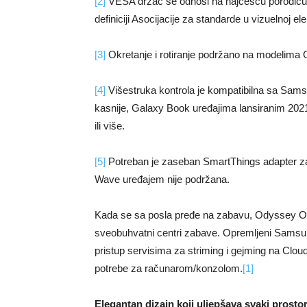
[2]
VESA držač se odnosi na najčešću porodicu s
definiciji Asocijacije za standarde u vizuelnoj el
[3]
Okretanje i rotiranje podržano na modelim
[4]
Višestruka kontrola je kompatibilna sa Sams
kasnije, Galaxy Book uređajima lansiranim 2021. 
ili više.
[5]
Potreban je zaseban SmartThings adapter za 
Wave uređajem nije podržana.
Kada se sa posla pređe na zabavu, Odyssey 
sveobuhvatni centri zabave. Opremljeni Sam
pristup servisima za striming i gejming na Cloud
potrebe za računarom/konzolom.
[1]
Elegantan dizajn koji uljepšava svaki prosto