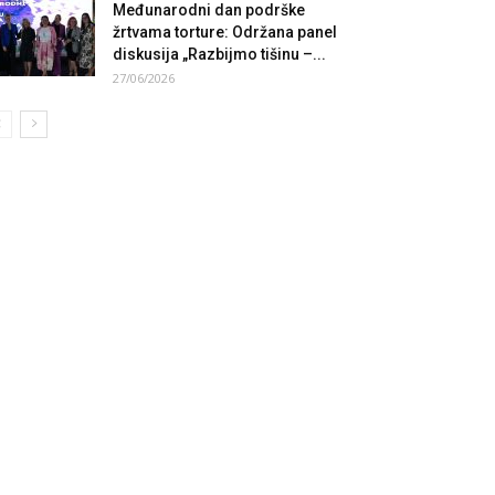
Međunarodni dan podrške
žrtvama torture: Održana panel
diskusija „Razbijmo tišinu –...
27/06/2026