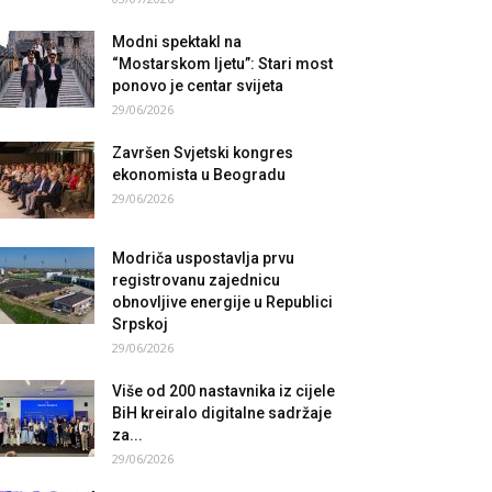
Modni spektakl na
“Mostarskom ljetu”: Stari most
ponovo je centar svijeta
29/06/2026
Završen Svjetski kongres
ekonomista u Beogradu
29/06/2026
Modriča uspostavlja prvu
registrovanu zajednicu
obnovljive energije u Republici
Srpskoj
29/06/2026
Više od 200 nastavnika iz cijele
BiH kreiralo digitalne sadržaje
za...
29/06/2026