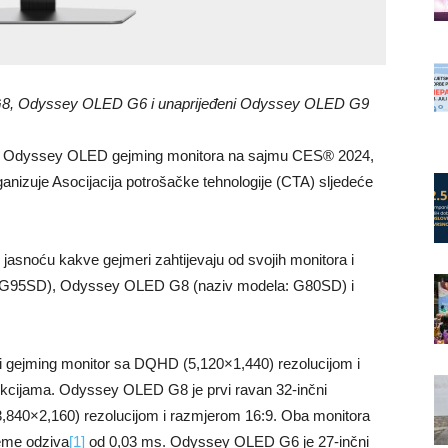
, Odyssey OLED G6 i unaprijeđeni Odyssey OLED G9
vih Odyssey OLED gejming monitora na sajmu CES® 2024,
anizuje Asocijacija potrošačke tehnologije (CTA) sljedeće
asnoću kakve gejmeri zahtijevaju od svojih monitora i
 G95SD), Odyssey OLED G8 (naziv modela: G80SD) i
i gejming monitor sa DQHD (5,120×1,440) rezolucijom i
nkcijama. Odyssey OLED G8 je prvi ravan 32-inčni
40×2,160) rezolucijom i razmjerom 16:9. Oba monitora
jeme odziva
[1]
od 0,03 ms. Odyssey OLED G6 je 27-inčni