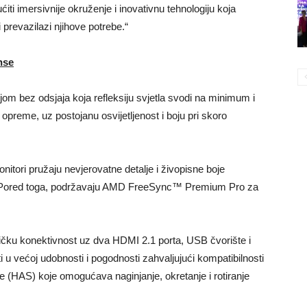
i imersivnije okruženje i inovativnu tehnologiju koja
i prevazilazi njihove potrebe.“
nse
om bez odsjaja koja refleksiju svjetla svodi na minimum i
e opreme, uz postojanu osvijetljenost i boju pri skoro
ori pružaju nevjerovatne detalje i živopisne boje
uje. Pored toga, podržavaju AMD FreeSync™ Premium Pro za
ičku konektivnost uz dva HDMI 2.1 porta, USB čvorište i
i u većoj udobnosti i pogodnosti zahvaljujući kompatibilnosti
 (HAS) koje omogućava naginjanje, okretanje i rotiranje