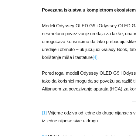
Povezana iskustva u kompletnom ekosiste
Modeli Odyssey OLED G9 i Odyssey OLED G8 sa
nesmetano povezivanje uređaja za lakše, unapri
omogućava korisnicima da lako prebacuju slike
uređaje i obrnuto – uključujući Galaxy Book, table
korištenje miša i tastature
[4]
.
Pored toga, modeli Odyssey OLED G9 i Odys
tako da korisnici mogu da se povežu sa različit
Alijansom za povezivanje aparata (HCA) za kon
[1]
Vrijeme odziva od jedne do druge nijanse siv
iz jedne nijanse sive u drugu.