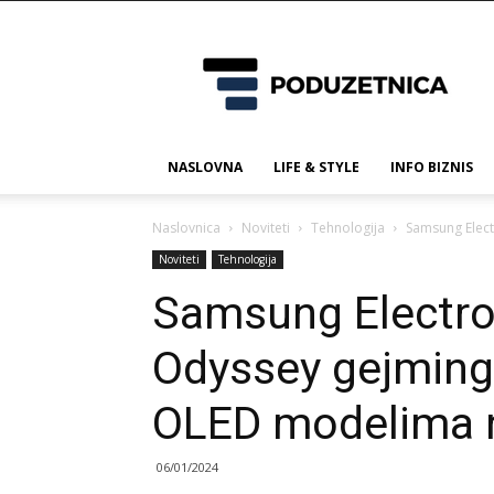
Poduzetnica.ba
NASLOVNA
LIFE & STYLE
INFO BIZNIS
Naslovnica
Noviteti
Tehnologija
Samsung Elect
Noviteti
Tehnologija
Samsung Electroni
Odyssey gejming
OLED modelima 
06/01/2024