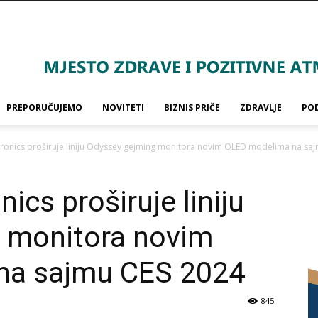
PREPORUČUJEMO
NOVITETI
BIZNIS PRIČE
ZDRAVLJE
PO
ronics proširuje liniju Odyssey gejming monitora novim OLED modelima na sajm
cs proširuje liniju
 monitora novim
na sajmu CES 2024
845