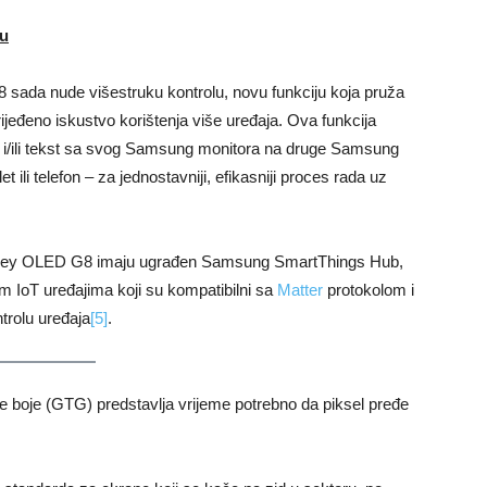
mu
da nude višestruku kontrolu, novu funkciju koja pruža
jeđeno iskustvo korištenja više uređaja. Ova funkcija
 i/ili tekst sa svog Samsung monitora na druge Samsung
t ili telefon – za jednostavniji, efikasniji proces rada uz
sey OLED G8 imaju ugrađen Samsung SmartThings Hub,
im IoT uređajima koji su kompatibilni sa
Matter
protokolom i
trolu uređaja
[5]
.
e boje (GTG) predstavlja vrijeme potrebno da piksel pređe