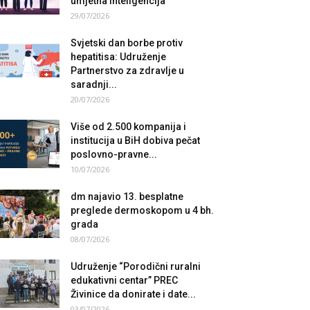
umjetna inteligencija
29/07/2026
Svjetski dan borbe protiv
hepatitisa: Udruženje
Partnerstvo za zdravlje u
saradnji...
20/07/2026
Više od 2.500 kompanija i
institucija u BiH dobiva pečat
poslovno-pravne...
10/07/2026
dm najavio 13. besplatne
preglede dermoskopom u 4 bh.
grada
08/07/2026
Udruženje “Porodični ruralni
edukativni centar” PREC
Živinice da donirate i date...
03/07/2026