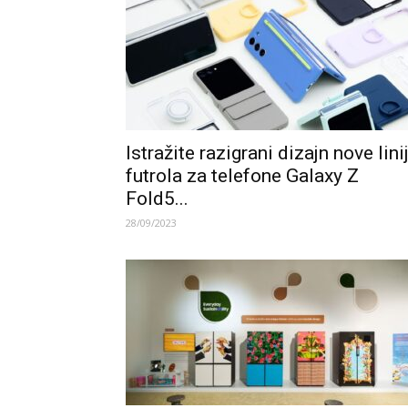
Istražite razigrani dizajn nove lini
futrola za telefone Galaxy Z
Fold5...
28/09/2023