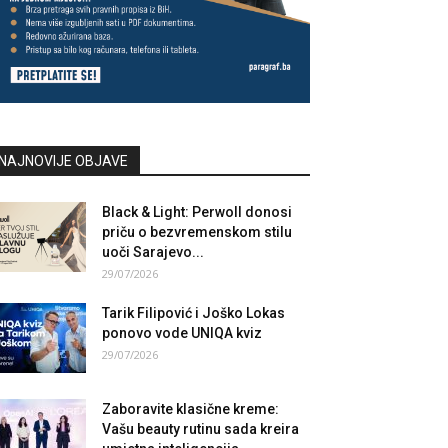
NAJNOVIJE OBJAVE
Black & Light: Perwoll donosi
priču o bezvremenskom stilu
uoči Sarajevo...
29/07/2026
Tarik Filipović i Joško Lokas
ponovo vode UNIQA kviz
29/07/2026
Zaboravite klasične kreme:
Vašu beauty rutinu sada kreira