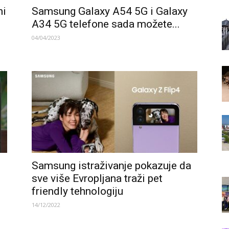
ni
Samsung Galaxy A54 5G i Galaxy
A34 5G telefone sada možete...
04/04/2023
Samsung istraživanje pokazuje da
sve više Evropljana traži pet
friendly tehnologiju
14/12/2022