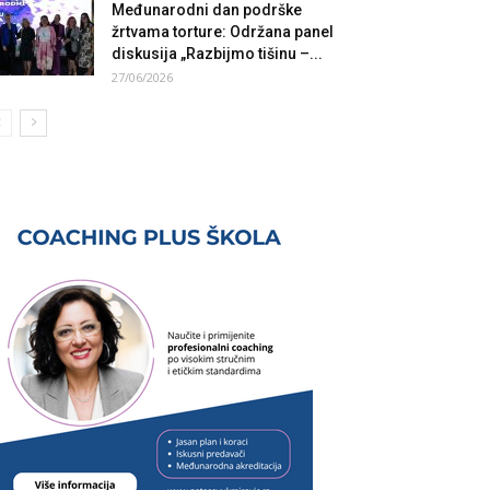
Međunarodni dan podrške
žrtvama torture: Održana panel
diskusija „Razbijmo tišinu –...
27/06/2026