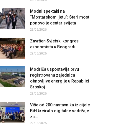
Modni spektakl na
“Mostarskom ljetu”: Stari most
ponovo je centar svijeta
29/06/2026
Završen Svjetski kongres
ekonomista u Beogradu
29/06/2026
Modriča uspostavlja prvu
registrovanu zajednicu
obnovljive energije u Republici
Srpskoj
29/06/2026
Više od 200 nastavnika iz cijele
BiH kreiralo digitalne sadržaje
za...
29/06/2026