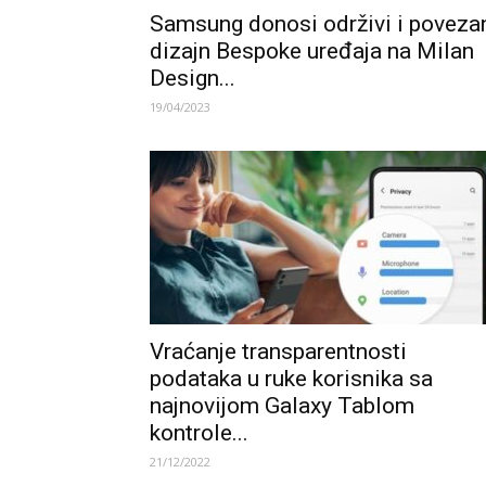
Samsung donosi održivi i poveza
dizajn Bespoke uređaja na Milan
Design...
19/04/2023
Vraćanje transparentnosti
podataka u ruke korisnika sa
najnovijom Galaxy Tablom
kontrole...
21/12/2022