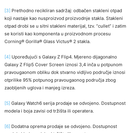
[3]
Prethodno recikliran sadržaj: odbačen stakleni otpad
koji nastaje kao nusproizvod proizvodnje stakla. Stakleni
otpad drobi se u sitni stakleni materijal, tzv. “cullet” i zatim
se koristi kao komponenta u proizvodnom procesu
Corning® Gorilla® Glass Victus® 2 stakla.
[4]
Upoređujući s Galaxy Z Flip4. Mjereno dijagonalno
Galaxy Z Flip5 Cover Screen iznosi 3,4 inča u potpunom
pravougaonom obliku dok stvarno vidljivo područje iznosi
otprilike 95% potpunog pravougaonog područja zbog
zaobljenih uglova i manjeg izreza.
[5]
Galaxy Watch6 serija prodaje se odvojeno. Dostupnost
modela i boja zavisi od tržišta ili operatera.
[6]
Dodatna oprema prodaje se odvojeno. Dostupnost