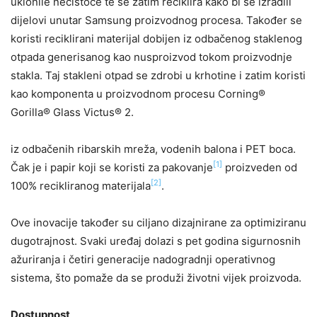
uklonile nečistoće te se zatim reciklira kako bi se izradili
dijelovi unutar Samsung proizvodnog procesa. Također se
koristi reciklirani materijal dobijen iz odbačenog staklenog
otpada generisanog kao nusproizvod tokom proizvodnje
stakla. Taj stakleni otpad se zdrobi u krhotine i zatim koristi
kao komponenta u proizvodnom procesu Corning®
Gorilla® Glass Victus® 2.
iz odbačenih ribarskih mreža, vodenih balona i PET boca.
[1]
Čak je i papir koji se koristi za pakovanje
proizveden od
[2]
100% recikliranog materijala
.
Ove inovacije također su ciljano dizajnirane za optimiziranu
dugotrajnost. Svaki uređaj dolazi s pet godina sigurnosnih
ažuriranja i četiri generacije nadogradnji operativnog
sistema, što pomaže da se produži životni vijek proizvoda.
Dostupnost