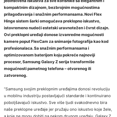
jedinstvena iskustva za sve korisnike sa elegantnim i
kompaktnim dizajnom, bezbrojnim mogućnostima
prilagođavanja i snažnim performansama. Novi Flex
Hinge sistem šarki omogućava preklopno iskustvo,
istovremeno nudeći estetski uravnotežen i čvrst dizajn.
Ovi preklopni uređaji donose izvanredne mogućnosti
kamere poput FlexCam za snimanje fotografija kao kod
profesionalaca. Sa snažnim performansama i
optimizovanom baterijom koju pokreće najnoviji
procesor, Samsung Galaxy Z serija transformiše
mogućnosti pametnog telefona – otvorenog ili
zatvorenog.
“Samsung svojim preklopnim uređajima donosi revoluciju
u mobilnu industriju postavljajući standarde i kontinuirano
poboljšavajući iskustvo. Sve više ljudi svakodnevno bira
naše preklopne uređaje jer pružaju ono iskustvo koje žele,
a koje ne mogu dobiti na nekom drugom uređaju. Galaxy Z