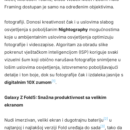
Framing dostupan je samo na određenim objektivima.
fotografiji. Donosi kreativnost čak i u uslovima slabog
osvjetljenja s poboljšanim
Nightography
mogućnostima
koje u ambijentalnim uslovima osvjetljenja optimizuju
fotografije i videozapise. Algoritam za obradu slike
pokrenut vještačkom inteligencijom (ISP) koriguje svaki
vizuelni šum koji obično narušava fotografije snimljene u
lošim uslovima osvjetljenja, istovremeno poboljšavajući
detalje i ton boje, dok su fotografije čak i izdaleka jasnije s
[1]
digitalnim 10X zumom
.
Galaxy Z Fold5: Snažna produktivnost sa velikim
ekranom
[2]
Nudi imerzivan, veliki ekran i dugotrajnu bateriju
u
[3]
najtanjoj i najlakšoj verziji Fold uređaja do sada
, tako da