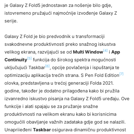
je Galaxy Z Fold5 jednostavan za nošenje bilo gdje,
istovremeno pružajući najmoćnije izvođenje Galaxy Z
serije.
Galaxy Z Fold je bio predvodnik u transformaciji
svakodnevne produktivnosti preko snažnog iskustva
[4]
velikog ekrana, razvijajući se od
Multi Window
i
App
[5]
Continuity
funkcija do širokog spektra mogućnosti
[6]
uključujući Taskbar
, opcije povlačenja i ispuštanja te
[7]
optimizaciju aplikacija trećih strana. S Pen Fold Edition
olovka, predstavljena u trećoj generaciji Folda 2021.
godine, također je dodatno prilagođena kako bi pružila
izvanredno iskustvo pisanja na Galaxy Z Fold5 uređaju. Ove
funkcije i alati spajaju se za pružanje snažne
produktivnosti na velikom ekranu kako bi korisnicima
omogućili obavljanje važnih zadataka gdje god se nalazili.
Unapriieđeni
Taskbar
osigurava dinamičnu produktivnost