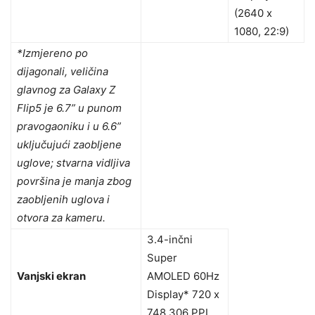
(2640 x
1080, 22:9)
*Izmjereno po
dijagonali, veličina
glavnog za Galaxy Z
Flip5 je 6.7” u punom
pravogaoniku i u 6.6”
uključujući zaobljene
uglove; stvarna vidljiva
površina je manja zbog
zaobljenih uglova i
otvora za kameru.
3.4-inčni
Super
Vanjski ekran
AMOLED 60Hz
Display* 720 x
748 306 PPI