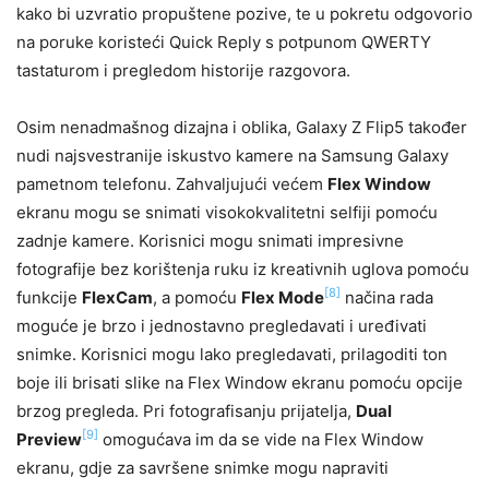
kako bi uzvratio propuštene pozive, te u pokretu odgovorio
na poruke koristeći Quick Reply s potpunom QWERTY
tastaturom i pregledom historije razgovora.
Osim nenadmašnog dizajna i oblika, Galaxy Z Flip5 također
nudi najsvestranije iskustvo kamere na Samsung Galaxy
pametnom telefonu. Zahvaljujući većem
Flex Window
ekranu mogu se snimati visokokvalitetni selfiji pomoću
zadnje kamere. Korisnici mogu snimati impresivne
fotografije bez korištenja ruku iz kreativnih uglova pomoću
[8]
funkcije
FlexCam
, a pomoću
Flex Mode
načina rada
moguće je brzo i jednostavno pregledavati i uređivati
snimke. Korisnici mogu lako pregledavati, prilagoditi ton
boje ili brisati slike na Flex Window ekranu pomoću opcije
brzog pregleda. Pri fotografisanju prijatelja,
Dual
[9]
Preview
omogućava im da se vide na Flex Window
ekranu, gdje za savršene snimke mogu napraviti