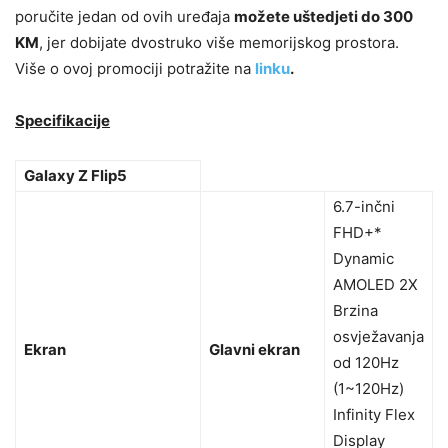
poručite jedan od ovih uređaja
možete uštedjeti do 300
KM
, jer dobijate dvostruko više memorijskog prostora.
Više o ovoj promociji potražite na
linku
.
Specifikacije
​Galaxy Z Flip5
6.7-inčni
FHD+*
Dynamic
AMOLED 2X
Brzina
osvježavanja
Ekran
Glavni ekran
od 120Hz
(1~120Hz)
Infinity Flex
Display