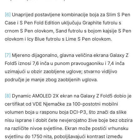
[6]
Unaprijed postavljene kombinacije boja za Slim S Pen
Case i S Pen Fold Edition uključuju Graphite futrolu s
crnom S Pen olovkom, Sand futrolu s bojom kajsije S Pen
olovkom i Icy Blue futrolu s Lime S Pen olovkom.
[7]
Mjereno dijagonalno, glavna veličina ekrana Galaxy Z
Fold5 iznosi 7,6 inča u punom pravougaoniku i 7,4 inča
uzimajući u obzir zaobljene uglove; stvarno vidljivo
područje je manje zbog zaobljenih uglova.
[8]
Dynamic AMOLED 2X ekran na Galaxy Z Fold5 dobio je
certifikat od VDE Njemačke za 100-postotni mobilni
volumen boja u rasponu boja DCI-P3, što znači da slike
nisu isprane i dobit ćete nevjerojatno žive boje bez obzira
na različite nivoe svjetline. Ekran može postići vrhunsku
svjetlinu do 1750 nita, poboljšavajući kontrast između