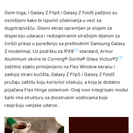
Osim toga, i Galaxy Z Flip5 i Galaxy Z Fold5 pažljivo su
osmišljeni kako bi ispunili očekivanja u vezi sa
dugotrajnošću. Glavni ekran opremljen je slojem za
disperziju udaraca i redizajniranim stražnjim dijelom za
čvršći prikaz u poređenju sa prethodnim Samsung Galaxy
[2]
Z modelima). Uz podršku za IPX8
standard, Armor
[3]
Aluminium okvire te Corning® Gorilla® Glass Victus®2
zaštitno staklo primijenjeno na Flex Window ekranu i
zadnjoj strani kućišta, Galaxy Z Flip5 i Galaxy Z Fold5
pružaju zaštitu koju korisnici očekuju, a koja je dodatno
pojačana Flex Hinge sistemom. Ovaj novi integrisani modul
šarki ima strukturu sa dvostrukim vodilicama koje
raspršuju vanjske udarce.