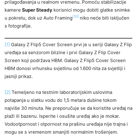
prilagođavanja u realnom vremenu. Pomoću stabilizacije
kamere
Super Steady
korisnici mogu dobiti glatke snimke
[10]
u pokretu, dok uz Auto Framing
niko neće biti isključen
s fotografije.
[1]
Galaxy Z Flip5 Cover Screen prvi je u seriji Galaxy Z Flip
uređaja sa senzorom blizine i prvi Galaxy Z Flip Cover
Screen koji podržava HBM. Galaxy Z Flip5 Cover Screen
HBM donosi vrhunsku svjetlinu od 1.600 nita za svjetliji i
jasniji prikaz.
[2]
Temeljeno na testnim laboratorijskim uslovima
potapanja u slatku vodu do 1,5 metara dubine tokom
najviše 30 minuta. Ne preporučuje se da koristite uređaj na
plaži ili bazenu. Isperite i osušite uređaj ako je mokar.
Vodootpornost i otpornost na prašinu uređaja nije trajna i
mogu se s vremenom smanjiti normalnim trošenjem.