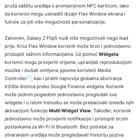
pruža zaštitu uređaja s promjenjivom NFC karticom, tako
da korisnici mogu uskladiti dizajn Flex Window ekrana i
futrole za još više mogućnosti personalizacije.
Zatvoren, Galaxy Z Flip5 nudi više mogućnosti nego ikad
prije. Kroz Flex Window korisnik može brzo i jednostavno
pristupiti važnim informacijama. Uz pomoć
Widgeta
korisnici mogu provjeriti vrijeme, upravljati reprodukcijom
muzike i slušati omiljene pjesme koristeći Media
[7]
Controller
, kao i pratiti najnovija globalna ažuriranja
tržišta dionica preko Google Finance widgeta. Korisnik
može jednim pogledom jednostavno pregledati sve
widgete i u istom trenutku se može prebacivati između njih
aktivacijom funkcije
Multi Widget View
. Također, korisnik
jednostavno može provjeriti notifikacije i pristupiti brzim
postavkama za Wi-Fi ili Bluetooth. Bez potrebe za
otvaranjem uređaja može pregledavati historiju poziva