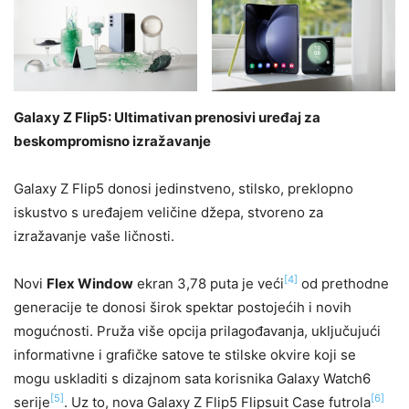
Galaxy Z Flip5: Ultimativan prenosivi uređaj za
beskompromisno izražavanje
Galaxy Z Flip5 donosi jedinstveno, stilsko, preklopno
iskustvo s uređajem veličine džepa, stvoreno za
izražavanje vaše ličnosti.
[4]
Novi
Flex Window
ekran 3,78 puta je veći
od prethodne
generacije te donosi širok spektar postojećih i novih
mogućnosti. Pruža više opcija prilagođavanja, uključujući
informativne i grafičke satove te stilske okvire koji se
mogu uskladiti s dizajnom sata korisnika Galaxy Watch6
[5]
[6]
serije
. Uz to, nova Galaxy Z Flip5 Flipsuit Case futrola