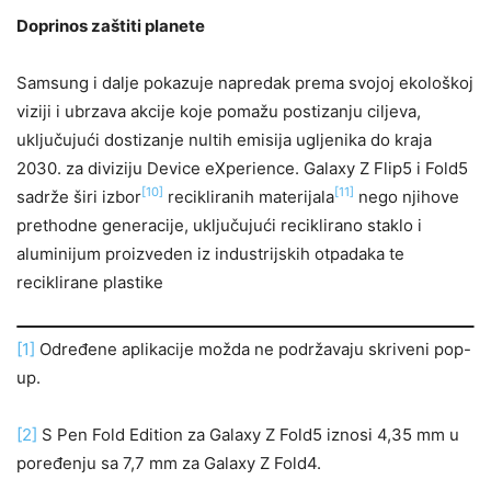
Doprinos zaštiti planete
Samsung i dalje pokazuje napredak prema svojoj ekološkoj
viziji i ubrzava akcije koje pomažu postizanju ciljeva,
uključujući dostizanje nultih emisija ugljenika do kraja
2030. za diviziju Device eXperience. Galaxy Z Flip5 i Fold5
[10]
[11]
sadrže širi izbor
recikliranih materijala
nego njihove
prethodne generacije, uključujući reciklirano staklo i
aluminijum proizveden iz industrijskih otpadaka te
reciklirane plastike
[1]
Određene aplikacije možda ne podržavaju skriveni pop-
up.
[2]
S Pen Fold Edition za Galaxy Z Fold5 iznosi 4,35 mm u
poređenju sa 7,7 mm za Galaxy Z Fold4.