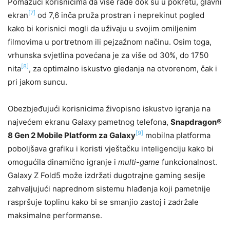
Pomažući korisnicima da više rade dok su u pokretu, glavni
[7]
ekran
od 7,6 inča pruža prostran i neprekinut pogled
kako bi korisnici mogli da uživaju u svojim omiljenim
filmovima u portretnom ili pejzažnom načinu. Osim toga,
vrhunska svjetlina povećana je za više od 30%, do 1750
[8]
nita
, za optimalno iskustvo gledanja na otvorenom, čak i
pri jakom suncu.
Obezbjeđujući korisnicima živopisno iskustvo igranja na
najvećem ekranu Galaxy pametnog telefona,
Snapdragon®
[9]
8 Gen 2 Mobile Platform za Galaxy
mobilna platforma
poboljšava grafiku i koristi vještačku inteligenciju kako bi
omogućila dinamično igranje i
multi-game
funkcionalnost.
Galaxy Z Fold5 može izdržati dugotrajne gaming sesije
zahvaljujući naprednom sistemu hlađenja koji pametnije
raspršuje toplinu kako bi se smanjio zastoj i zadržale
maksimalne performanse.