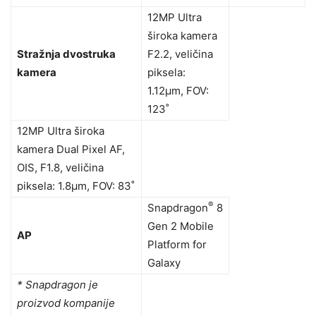
12MP Ultra
široka kamera
Stražnja dvostruka
F2.2, veličina
kamera
piksela:
1.12μm, FOV:
123˚
12MP Ultra široka
kamera Dual Pixel AF,
OIS, F1.8, veličina
piksela: 1.8μm, FOV: 83˚
®
Snapdragon
8
Gen 2 Mobile
AP
Platform for
Galaxy
*
Snapdragon je
proizvod kompanije