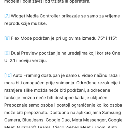
modela i boja zavisi od tržišta ili operatera.
[7]
Widget Media Controller prikazuje se samo za vrijeme
reprodukcije muzike.
[8]
Flex Mode podržan je pri uglovima između 75° i 115°.
[9]
Dual Preview podržan je na uređajima koji koriste One
UI 2.1 i noviju verziju.
[10]
Auto Framing dostupan je samo u video načinu rada i
mora biti omogućen prije snimanja. Određene rezolucije i
razmjere slike možda neće biti podržani, a određene
funkcije možda neće biti dostupne kada je uključen.
Prepoznaje samo osobe i postoji ograničenje koliko osoba
može biti prepoznato. Dostupno na aplikacijama Samsung
Camera, BlueJeans, Google Duo, Meta Messenger, Google
Meet, Microsoft Teams, Cisco Webex Meet i Zoom. Auto