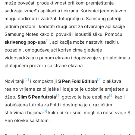
može povećati produktivnost prilikom premještanja
sadržaja između aplikacija i ekrana. Korisnici jednostavno
mogu dodirnuti i zadržati fotografiju u Samsung galeriji
jednim prstom i koristiti drugi prst za otvaranje aplikacije
Samsung Notes kako bi povukli i ispustili sliku. Pomoću
[1]
skrivenog pop-upa
, aplikacija može nastaviti raditi u
pozadini, omogućavajući korisnicima gledanje
videosadržaja u punom ekranu i dopisivanje s prijateljima u
plutajućem prozoru sa strane ekrana.
[2]
[3]
Novi tanji
i kompaktniji
S Pen Fold Edition
olakšava
realno vrijeme za bilješke i ideje te je udobnije smješten u
[4]
[5]
džep.
Slim S Pen futrola
gotovo je iste debljine
kao i
uobičajena futrola za Fold i dostupna je u različitim
[6]
stilovima i bojama
kako bi korisnici mogli da nose svoje S
Pen olovke sa stilom.