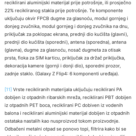
reciklirani aluminijski materijal prije potrošnje, ili prosječno
22% recikliranog stakla prije potrošnje. Te komponente
uključuju okvir FPCB dugme za glasnoću, modul gornjeg i
donjeg zvučnika, modul gornjeg i donjeg zvučnika na dnu,
priključak za poklopac ekrana, prednji dio kućišta (glavni),
prednji dio kućišta (sporedni), antena (sporedna), antena
(glavna), dugme za glasnoću, nosač dugmeta za otisak
prsta, fioka za SIM karticu, priključak za držač priključka,
dekoracija kamere (gornji i donji dio), sporedni prozor,
zadnje staklo. (Galaxy Z Flip4: 6 komponenti uređaja).
[11]
Vrste recikliranih materijala uključuju reciklirani PA
dobijen iz otpadnih ribarskih mreža, reciklirani PBT dobijen
iz otpadnih PET boca, reciklirani PC dobiven iz vodenih
balona i reciklirani aluminijski materijal dobijen iz otpadnih
ostataka nastalih kao nusproizvod tokom proizvodnje.
Odbačeni metalni otpad se ponovo topi, filtrira kako bi se