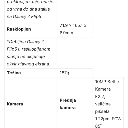
preklopljen, mjerena je
od vrha do dna stakla
na Galaxy Z Flip5
71.9 x 165.1 x
Rasklopljen
6.9mm
*Debljina Galaxy Z
Flip5 u rasklopljenom
stanju ne uključuje
okvir glavnog ekrana.
Težina
187g
10MP Selfie
Kamera
F2.2,
Prednja
Kamera
veličina
kamera
piksela:
1.22μm, FOV:
85˚