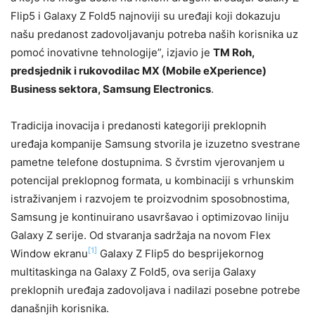
Flip5 i Galaxy Z Fold5 najnoviji su uređaji koji dokazuju
našu predanost zadovoljavanju potreba naših korisnika uz
pomoć inovativne tehnologije”, izjavio je
TM Roh,
predsjednik i rukovodilac MX (Mobile eXperience)
Business sektora, Samsung Electronics
.
Tradicija inovacija i predanosti kategoriji preklopnih
uređaja kompanije Samsung stvorila je izuzetno svestrane
pametne telefone dostupnima. S čvrstim vjerovanjem u
potencijal preklopnog formata, u kombinaciji s vrhunskim
istraživanjem i razvojem te proizvodnim sposobnostima,
Samsung je kontinuirano usavršavao i optimizovao liniju
Galaxy Z serije. Od stvaranja sadržaja na novom Flex
[1]
Window ekranu
Galaxy Z Flip5 do besprijekornog
multitaskinga na Galaxy Z Fold5, ova serija Galaxy
preklopnih uređaja zadovoljava i nadilazi posebne potrebe
današnjih korisnika.