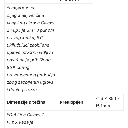
*Izmjereno po
dijagonali, veličina
vanjskog ekrana Galaxy
Z Flip5 je 3.4” u punom
pravogaoniku; 6,6”
uključujući zaobljene
uglove; stvarna vidljiva
površina je približnog
95% punog
pravougaonog područja
zbog zaobljenih uglova
i donjeg izreza
71.9 x 85.1 x
Dimenzije & težina
Preklopljen
15.1mm
*Debljina Galaxy Z
Flip5, kada je