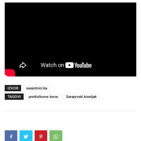
IZVOR
savjetnici.ba
TAGOVI
preKulturne boce
Sarajevski kiseljak