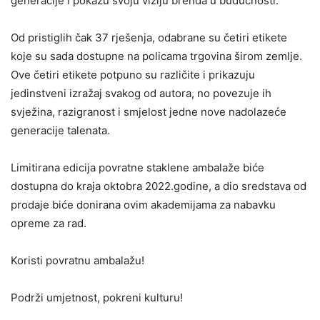
generacije i pokažu svoju viziju brenda u budućnosti.
Od pristiglih čak 37 rješenja, odabrane su četiri etikete
koje su sada dostupne na policama trgovina širom zemlje.
Ove četiri etikete potpuno su različite i prikazuju
jedinstveni izražaj svakog od autora, no povezuje ih
svježina, razigranost i smjelost jedne nove nadolazeće
generacije talenata.
Limitirana edicija povratne staklene ambalaže biće
dostupna do kraja oktobra 2022.godine, a dio sredstava od
prodaje biće donirana ovim akademijama za nabavku
opreme za rad.
Koristi povratnu ambalažu!
Podrži umjetnost, pokreni kulturu!