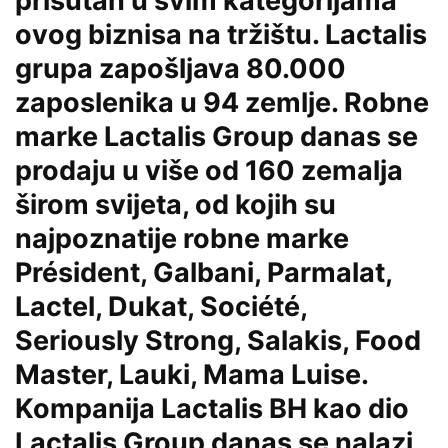
prisutan u svim kategorijama
ovog biznisa na tržištu. Lactalis
grupa zapošljava 80.000
zaposlenika u 94 zemlje. Robne
marke Lactalis Group danas se
prodaju u više od 160 zemalja
širom svijeta, od kojih su
najpoznatije robne marke
Président, Galbani, Parmalat,
Lactel, Dukat, Société,
Seriously Strong, Salakis, Food
Master, Lauki, Mama Luise.
Kompanija Lactalis BH kao dio
Lactalis Group danas se nalazi