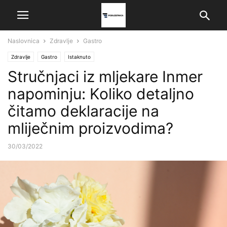
Naslovnica
Zdravlje
Gastro
Zdravlje
Gastro
Istaknuto
Stručnjaci iz mljekare Inmer
napominju: Koliko detaljno
čitamo deklaracije na
mliječnim proizvodima?
30/03/2022