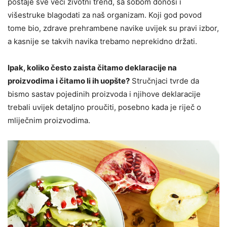
postaje sve veći životni trend, sa sobom donosi i
višestruke blagodati za naš organizam. Koji god povod
tome bio, zdrave prehrambene navike uvijek su pravi izbor,
a kasnije se takvih navika trebamo neprekidno držati.
Ipak, koliko često zaista čitamo deklaracije na
proizvodima i čitamo li ih uopšte?
Stručnjaci tvrde da
bismo sastav pojedinih proizvoda i njihove deklaracije
trebali uvijek detaljno proučiti, posebno kada je riječ o
mliječnim proizvodima.