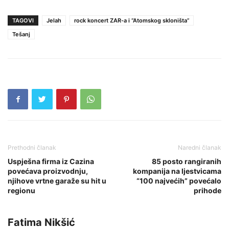
TAGOVI
Jelah
rock koncert ZAR-a i “Atomskog skloništa”
Tešanj
Prethodni članak
Naredni članak
Uspješna firma iz Cazina
85 posto rangiranih
povećava proizvodnju,
kompanija na ljestvicama
njihove vrtne garaže su hit u
“100 najvećih” povećalo
regionu
prihode
Fatima Nikšić