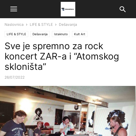
Naslovnica
LIFE & STYLE
Dešavanja
LIFE & STYLE
Dešavanja
Istaknuto
Kult Art
Sve je spremno za rock
koncert ZAR-a i “Atomskog
skloništa”
26/07/2022