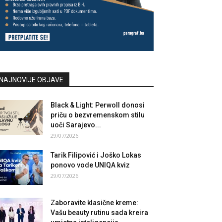
NAJNOVIJE OBJAVE
Black & Light: Perwoll donosi
priču o bezvremenskom stilu
uoči Sarajevo...
29/07/2026
Tarik Filipović i Joško Lokas
ponovo vode UNIQA kviz
29/07/2026
Zaboravite klasične kreme:
Vašu beauty rutinu sada kreira