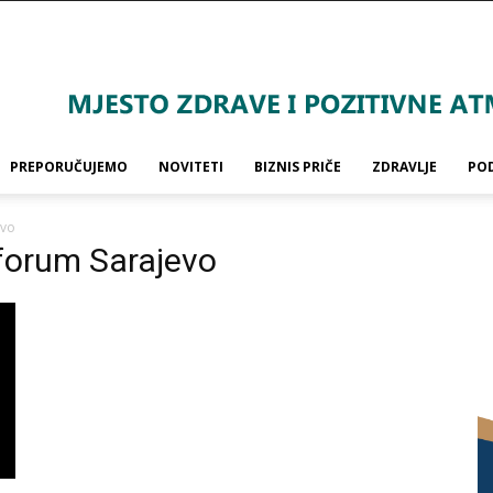
PREPORUČUJEMO
NOVITETI
BIZNIS PRIČE
ZDRAVLJE
PO
evo
i forum Sarajevo