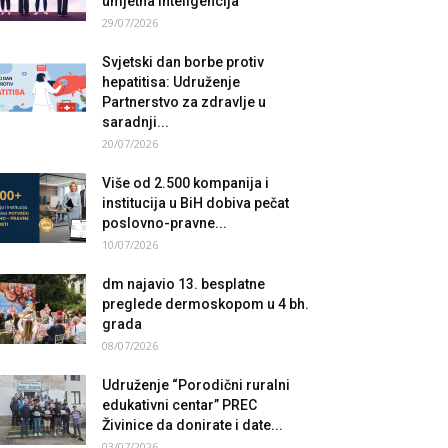
umjetna inteligencija
29/07/2026
Svjetski dan borbe protiv
hepatitisa: Udruženje
Partnerstvo za zdravlje u
saradnji...
20/07/2026
Više od 2.500 kompanija i
institucija u BiH dobiva pečat
poslovno-pravne...
10/07/2026
dm najavio 13. besplatne
preglede dermoskopom u 4 bh.
grada
08/07/2026
Udruženje “Porodični ruralni
edukativni centar” PREC
Živinice da donirate i date...
03/07/2026