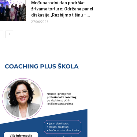
Međunarodni dan podrške
žrtvama torture: Održana panel
diskusija „Razbijmo tišinu –...
27/06/2026