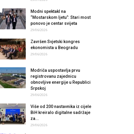
Modni spektakl na
“Mostarskom ljetu”: Stari most
ponovo je centar svijeta
29/06/2026
Završen Svjetski kongres
ekonomista u Beogradu
29/06/2026
Modriča uspostavlja prvu
registrovanu zajednicu
obnovljive energije u Republici
Srpskoj
29/06/2026
Više od 200 nastavnika iz cijele
BiH kreiralo digitalne sadržaje
za...
29/06/2026