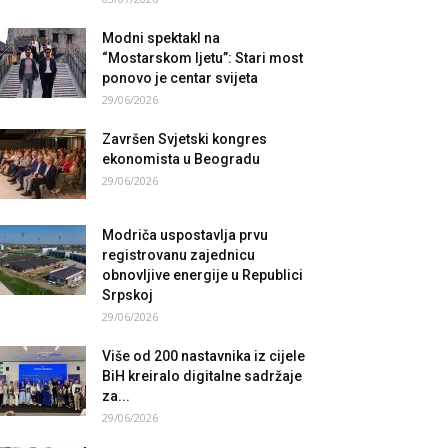
Modni spektakl na
“Mostarskom ljetu”: Stari most
ponovo je centar svijeta
29/06/2026
Završen Svjetski kongres
ekonomista u Beogradu
29/06/2026
Modriča uspostavlja prvu
registrovanu zajednicu
obnovljive energije u Republici
Srpskoj
29/06/2026
Više od 200 nastavnika iz cijele
BiH kreiralo digitalne sadržaje
za...
29/06/2026