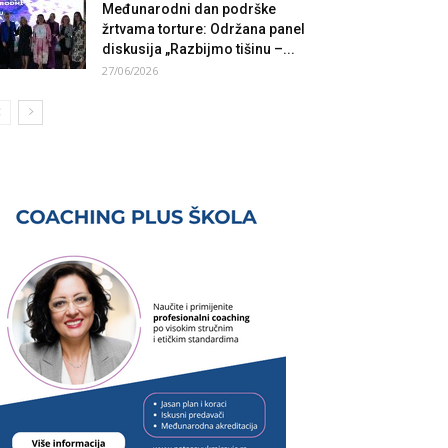
Međunarodni dan podrške
žrtvama torture: Održana panel
diskusija „Razbijmo tišinu –...
27/06/2026