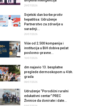
umjetna inteligencija
29/07/2026
Svjetski dan borbe protiv
hepatitisa: Udruženje
Partnerstvo za zdravlje u
saradnji...
20/07/2026
Više od 2.500 kompanija i
institucija u BiH dobiva pečat
poslovno-pravne...
10/07/2026
dm najavio 13. besplatne
preglede dermoskopom u 4 bh.
grada
08/07/2026
Udruženje “Porodični ruralni
edukativni centar” PREC
Živinice da donirate i date...
03/07/2026