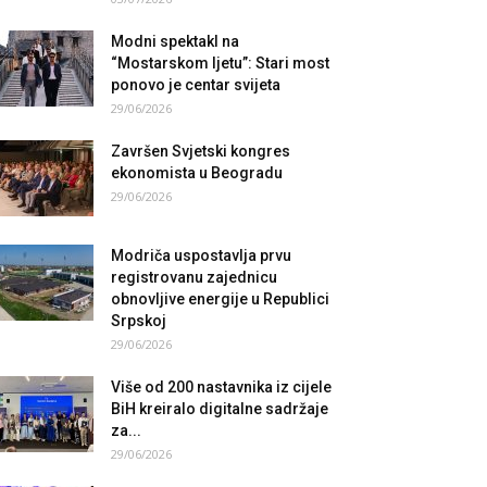
Modni spektakl na
“Mostarskom ljetu”: Stari most
ponovo je centar svijeta
29/06/2026
Završen Svjetski kongres
ekonomista u Beogradu
29/06/2026
Modriča uspostavlja prvu
registrovanu zajednicu
obnovljive energije u Republici
Srpskoj
29/06/2026
Više od 200 nastavnika iz cijele
BiH kreiralo digitalne sadržaje
za...
29/06/2026