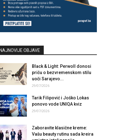
NAJNOVIJE OBJAVE
Black & Light: Perwoll donosi
priču o bezvremenskom stilu
uoči Sarajevo...
29/07/2026
Tarik Filipović i Joško Lokas
ponovo vode UNIQA kviz
29/07/2026
Zaboravite klasične kreme:
Vašu beauty rutinu sada kreira