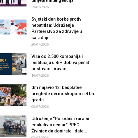
umjetna inteligencija
29/07/2026
Svjetski dan borbe protiv
hepatitisa: Udruženje
Partnerstvo za zdravlje u
saradnji...
20/07/2026
Više od 2.500 kompanija i
institucija u BiH dobiva pečat
poslovno-pravne...
10/07/2026
dm najavio 13. besplatne
preglede dermoskopom u 4 bh.
grada
08/07/2026
Udruženje “Porodični ruralni
edukativni centar” PREC
Živinice da donirate i date...
03/07/2026