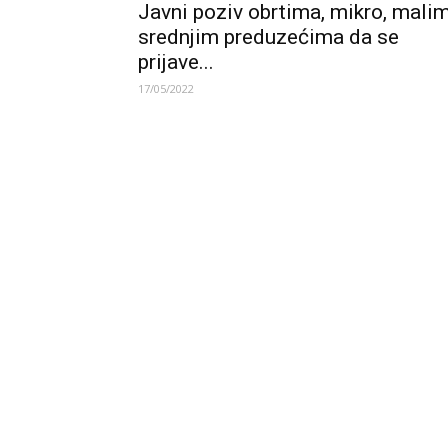
Javni poziv obrtima, mikro, malim
srednjim preduzećima da se
prijave...
17/05/2022