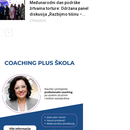
Međunarodni dan podrške
žrtvama torture: Održana panel
diskusija „Razbijmo tišinu –...
27/06/2026