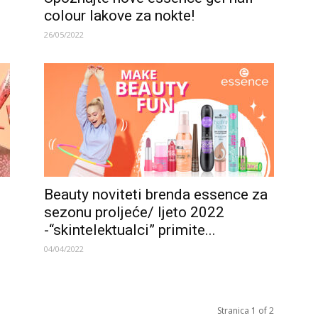
colour lakove za nokte!
26/05/2022
Beauty noviteti brenda essence za
sezonu proljeće/ ljeto 2022
-“skintelektualci” primite...
04/04/2022
Stranica 1 of 2