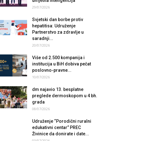
umjetna inteligencija
29/07/2026
Svjetski dan borbe protiv
hepatitisa: Udruženje
Partnerstvo za zdravlje u
saradnji...
20/07/2026
Više od 2.500 kompanija i
institucija u BiH dobiva pečat
poslovno-pravne...
10/07/2026
dm najavio 13. besplatne
preglede dermoskopom u 4 bh.
grada
08/07/2026
Udruženje “Porodični ruralni
edukativni centar” PREC
Živinice da donirate i date...
03/07/2026