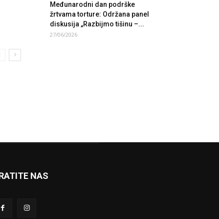
Međunarodni dan podrške
žrtvama torture: Održana panel
diskusija „Razbijmo tišinu –...
27/06/2026
RATITE NAS