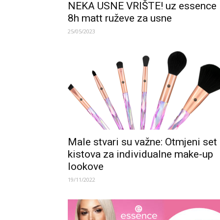
NEKA USNE VRIŠTE! uz essence
8h matt ruževe za usne
25/05/2023
Male stvari su važne: Otmjeni set
kistova za individualne make-up
lookove
19/11/2022