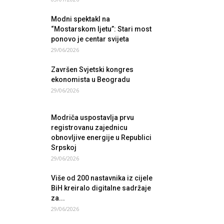
Modni spektakl na
“Mostarskom ljetu”: Stari most
ponovo je centar svijeta
29/06/2026
Završen Svjetski kongres
ekonomista u Beogradu
29/06/2026
Modriča uspostavlja prvu
registrovanu zajednicu
obnovljive energije u Republici
Srpskoj
29/06/2026
Više od 200 nastavnika iz cijele
BiH kreiralo digitalne sadržaje
za...
29/06/2026