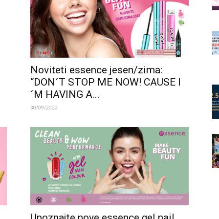
Noviteti essence jesen/zima:
“DON´T STOP ME NOW! CAUSE I
´M HAVING A...
30/09/2022
Upoznajte nove essence gel nail