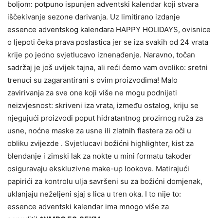
boljom: potpuno ispunjen adventski kalendar koji stvara
iščekivanje sezone darivanja. Uz limitirano izdanje
essence adventskog kalendara HAPPY HOLIDAYS, ovisnice
o ljepoti čeka prava poslastica jer se iza svakih od 24 vrata
krije po jedno svjetlucavo iznenađenje. Naravno, točan
sadržaj je još uvijek tajna, ali reći ćemo vam ovoliko: sretni
trenuci su zagarantirani s ovim proizvodima! Malo
zavirivanja za sve one koji više ne mogu podnijeti
neizvjesnost: skriveni iza vrata, između ostalog, kriju se
njegujući proizvodi poput hidratantnog prozirnog ruža za
usne, noćne maske za usne ili zlatnih flastera za oči u
obliku zvijezde . Svjetlucavi božićni highlighter, kist za
blendanje i zimski lak za nokte u mini formatu također
osiguravaju ekskluzivne make-up lookove. Matirajući
papirići za kontrolu ulja savršeni su za božićni domjenak,
uklanjaju neželjeni sjaj s lica u tren oka. I to nije to:
essence adventski kalendar ima mnogo više za