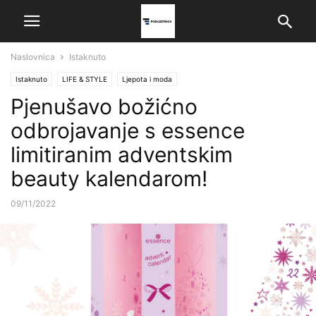
Naslovnica
Istaknuto
Istaknuto
LIFE & STYLE
Ljepota i moda
Pjenušavo božićno
odbrojavanje s essence
limitiranim adventskim
beauty kalendarom!
09/11/2022