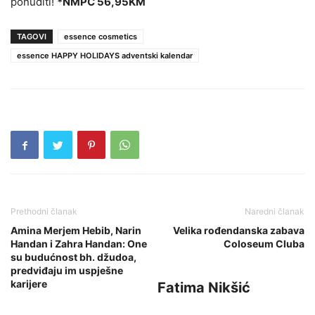
ponuditi!
*NMPC 56,95KM
TAGOVI
essence cosmetics
essence HAPPY HOLIDAYS adventski kalendar
Prethodni članak
Naredni članak
Amina Merjem Hebib, Narin
Velika rođendanska zabava
Handan i Zahra Handan: One
Coloseum Cluba
su budućnost bh. džudoa,
predviđaju im uspješne
karijere
Fatima Nikšić