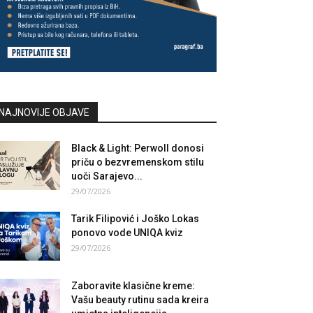
NAJNOVIJE OBJAVE
Black & Light: Perwoll donosi
priču o bezvremenskom stilu
uoči Sarajevo...
29/07/2026
Tarik Filipović i Joško Lokas
ponovo vode UNIQA kviz
29/07/2026
Zaboravite klasične kreme:
Vašu beauty rutinu sada kreira