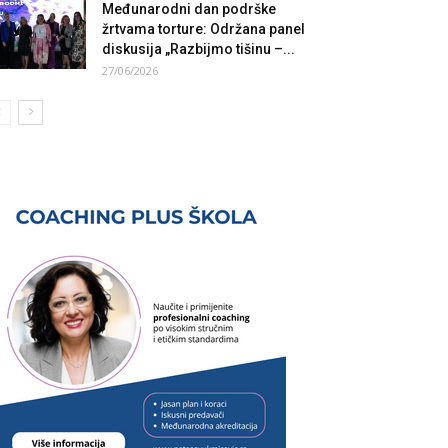
Međunarodni dan podrške
žrtvama torture: Održana panel
diskusija „Razbijmo tišinu –...
27/06/2026