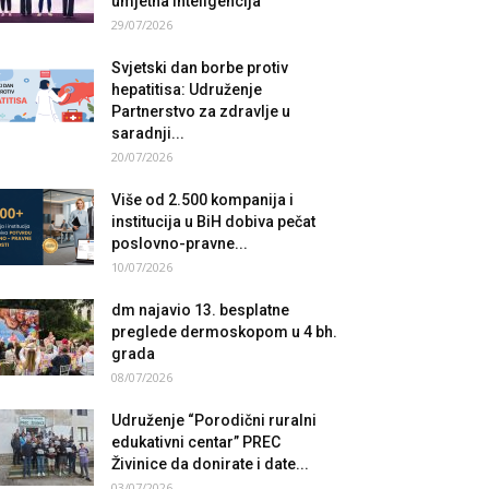
umjetna inteligencija
29/07/2026
Svjetski dan borbe protiv
hepatitisa: Udruženje
Partnerstvo za zdravlje u
saradnji...
20/07/2026
Više od 2.500 kompanija i
institucija u BiH dobiva pečat
poslovno-pravne...
10/07/2026
dm najavio 13. besplatne
preglede dermoskopom u 4 bh.
grada
08/07/2026
Udruženje “Porodični ruralni
edukativni centar” PREC
Živinice da donirate i date...
03/07/2026