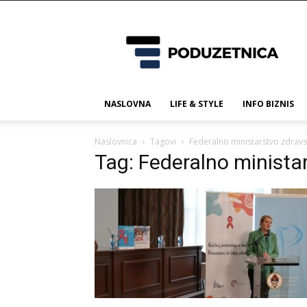
Poduzetnica.ba
NASLOVNA
LIFE & STYLE
INFO BIZNIS
Naslovnica
Tagovi
Federalno ministarstvo zdravs
Tag: Federalno minista