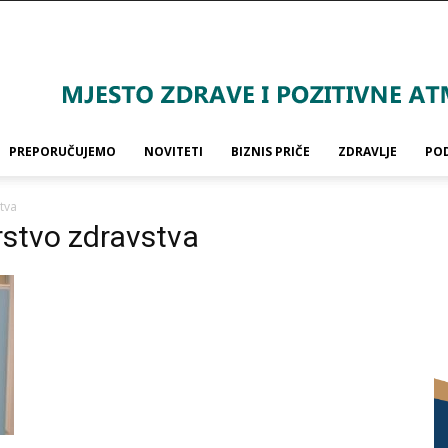
PREPORUČUJEMO
NOVITETI
BIZNIS PRIČE
ZDRAVLJE
PO
tva
rstvo zdravstva