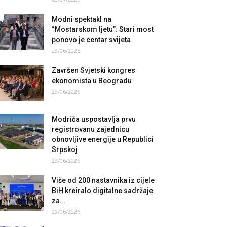
Modni spektakl na
“Mostarskom ljetu”: Stari most
ponovo je centar svijeta
29/06/2026
Završen Svjetski kongres
ekonomista u Beogradu
29/06/2026
Modriča uspostavlja prvu
registrovanu zajednicu
obnovljive energije u Republici
Srpskoj
29/06/2026
Više od 200 nastavnika iz cijele
BiH kreiralo digitalne sadržaje
za...
29/06/2026