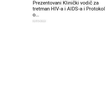
Prezentovani Klinički vodič za
tretman HIV-a i AIDS-a i Protokol
o...
02/05/2022