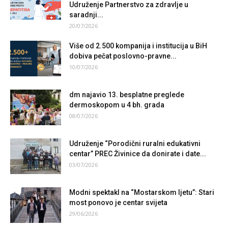
Udruženje Partnerstvo za zdravlje u
saradnji...
20/07/2026
Više od 2.500 kompanija i institucija u BiH
dobiva pečat poslovno-pravne...
10/07/2026
dm najavio 13. besplatne preglede
dermoskopom u 4 bh. grada
08/07/2026
Udruženje “Porodični ruralni edukativni
centar” PREC Živinice da donirate i date...
03/07/2026
Modni spektakl na “Mostarskom ljetu”: Stari
most ponovo je centar svijeta
29/06/2026