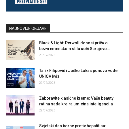
NAJNOVIJE OBJAVE
Black & Light: Perwoll donosi priču o
bezvremenskom stilu uoči Sarajevo...
29/07/2026
Tarik Filipović i Joško Lokas ponovo vode
UNIQA kviz
29/07/2026
Zaboravite klasične kreme: Vašu beauty
rutinu sada kreira umjetna inteligencija
29/07/2026
Svjetski dan borbe protiv hepatitisa: