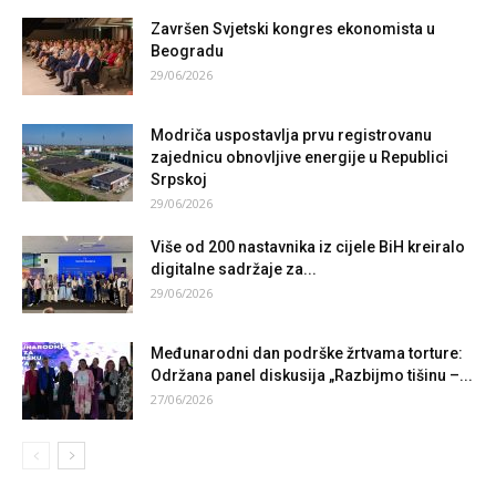
Završen Svjetski kongres ekonomista u
Beogradu
29/06/2026
Modriča uspostavlja prvu registrovanu
zajednicu obnovljive energije u Republici
Srpskoj
29/06/2026
Više od 200 nastavnika iz cijele BiH kreiralo
digitalne sadržaje za...
29/06/2026
Međunarodni dan podrške žrtvama torture:
Održana panel diskusija „Razbijmo tišinu –...
27/06/2026