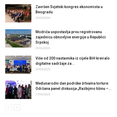
Završen Svjetski kongres ekonomista u
Beogradu
29/06/2026
Modriča uspostavlja prvu registrovanu
zajednicu obnovljive energije u Republici
Srpskoj
29/06/2026
Više od 200 nastavnika iz cijele BiH kreiralo
digitalne sadržaje za...
29/06/2026
Međunarodni dan podrške žrtvama torture:
Održana panel diskusija „Razbijmo tišinu –...
27/06/2026