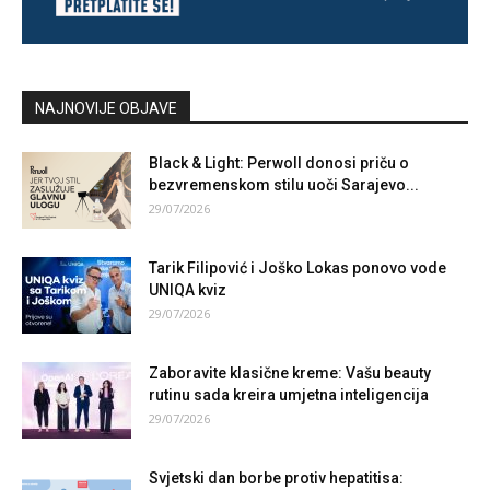
NAJNOVIJE OBJAVE
Black & Light: Perwoll donosi priču o
bezvremenskom stilu uoči Sarajevo...
29/07/2026
Tarik Filipović i Joško Lokas ponovo vode
UNIQA kviz
29/07/2026
Zaboravite klasične kreme: Vašu beauty
rutinu sada kreira umjetna inteligencija
29/07/2026
Svjetski dan borbe protiv hepatitisa: