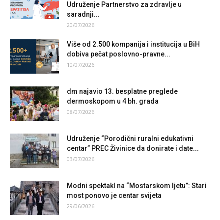
Udruženje Partnerstvo za zdravlje u
saradnji...
20/07/2026
Više od 2.500 kompanija i institucija u BiH
dobiva pečat poslovno-pravne...
10/07/2026
dm najavio 13. besplatne preglede
dermoskopom u 4 bh. grada
08/07/2026
Udruženje “Porodični ruralni edukativni
centar” PREC Živinice da donirate i date...
03/07/2026
Modni spektakl na “Mostarskom ljetu”: Stari
most ponovo je centar svijeta
29/06/2026