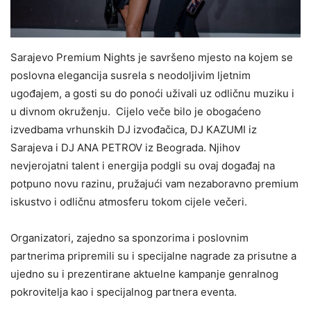
Sarajevo Premium Nights je savršeno mjesto na kojem se
poslovna elegancija susrela s neodoljivim ljetnim
ugođajem, a gosti su do ponoći uživali uz odličnu muziku i
u divnom okruženju. Cijelo veče bilo je obogaćeno
izvedbama vrhunskih DJ izvođačica, DJ KAZUMI iz
Sarajeva i DJ ANA PETROV iz Beograda. Njihov
nevjerojatni talent i energija podgli su ovaj događaj na
potpuno novu razinu, pružajući vam nezaboravno premium
iskustvo i odličnu atmosferu tokom cijele večeri.
Organizatori, zajedno sa sponzorima i poslovnim
partnerima pripremili su i specijalne nagrade za prisutne a
ujedno su i prezentirane aktuelne kampanje genralnog
pokrovitelja kao i specijalnog partnera eventa.