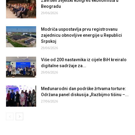
Završen Svjetski kongres ekonomista u
Beogradu
29/06/2026
Modriča uspostavlja prvu registrovanu
zajednicu obnovljive energije u Republici
Srpskoj
29/06/2026
Više od 200 nastavnika iz cijele BiH kreiralo
digitalne sadržaje za...
29/06/2026
Međunarodni dan podrške žrtvama torture:
Održana panel diskusija „Razbijmo tišinu –...
27/06/2026