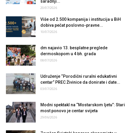
saradnji...
20/07/2026
Više od 2.500 kompanija i institucija u BiH
dobiva pečat poslovno-pravne...
10/07/2026
dm najavio 13. besplatne preglede
dermoskopom u 4 bh. grada
08/07/2026
Udruženje “Porodični ruralni edukativni
centar” PREC Živinice da donirate i date...
03/07/2026
Modni spektakl na “Mostarskom ljetu”: Stari
most ponovo je centar svijeta
29/06/2026