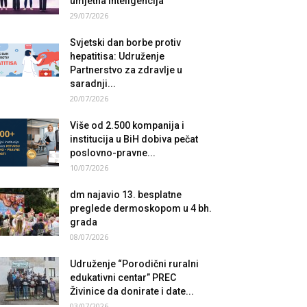
umjetna inteligencija
29/07/2026
Svjetski dan borbe protiv
hepatitisa: Udruženje
Partnerstvo za zdravlje u
saradnji...
20/07/2026
Više od 2.500 kompanija i
institucija u BiH dobiva pečat
poslovno-pravne...
10/07/2026
dm najavio 13. besplatne
preglede dermoskopom u 4 bh.
grada
08/07/2026
Udruženje “Porodični ruralni
edukativni centar” PREC
Živinice da donirate i date...
03/07/2026