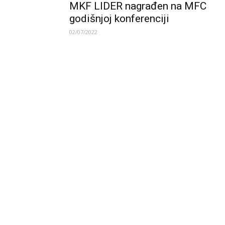
MKF LIDER nagrađen na MFC
godišnjoj konferenciji
02/07/2022