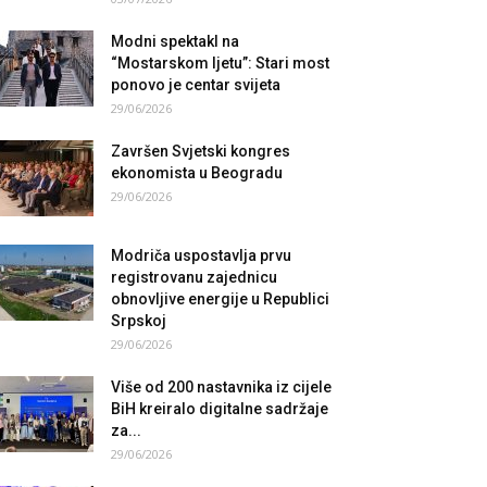
Modni spektakl na
“Mostarskom ljetu”: Stari most
ponovo je centar svijeta
29/06/2026
Završen Svjetski kongres
ekonomista u Beogradu
29/06/2026
Modriča uspostavlja prvu
registrovanu zajednicu
obnovljive energije u Republici
Srpskoj
29/06/2026
Više od 200 nastavnika iz cijele
BiH kreiralo digitalne sadržaje
za...
29/06/2026