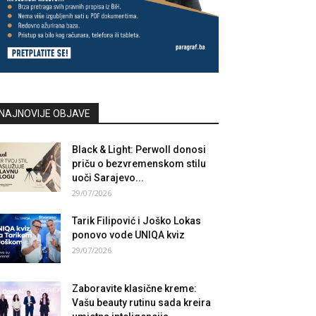
NAJNOVIJE OBJAVE
Black & Light: Perwoll donosi
priču o bezvremenskom stilu
uoči Sarajevo...
29/07/2026
Tarik Filipović i Joško Lokas
ponovo vode UNIQA kviz
29/07/2026
Zaboravite klasične kreme:
Vašu beauty rutinu sada kreira