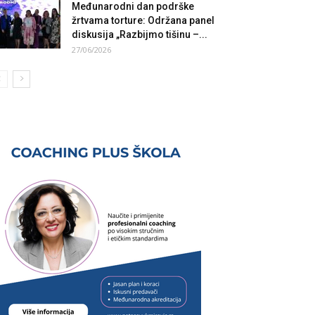
Međunarodni dan podrške
žrtvama torture: Održana panel
diskusija „Razbijmo tišinu –...
27/06/2026