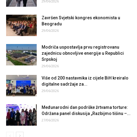
29/06/2026
Završen Svjetski kongres ekonomista u
Beogradu
29/06/2026
Modriča uspostavlja prvu registrovanu
zajednicu obnovljive energije u Republici
Srpskoj
29/06/2026
Više od 200 nastavnika iz cijele BiH kreiralo
digitalne sadržaje za...
29/06/2026
Međunarodni dan podrške žrtvama torture:
Održana panel diskusija „Razbijmo tišinu –...
27/06/2026