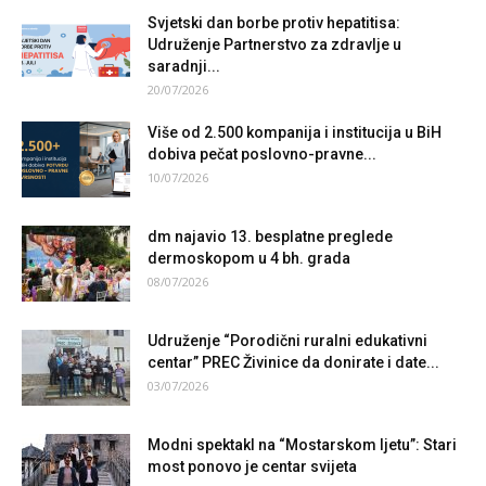
Svjetski dan borbe protiv hepatitisa:
Udruženje Partnerstvo za zdravlje u
saradnji...
20/07/2026
Više od 2.500 kompanija i institucija u BiH
dobiva pečat poslovno-pravne...
10/07/2026
dm najavio 13. besplatne preglede
dermoskopom u 4 bh. grada
08/07/2026
Udruženje “Porodični ruralni edukativni
centar” PREC Živinice da donirate i date...
03/07/2026
Modni spektakl na “Mostarskom ljetu”: Stari
most ponovo je centar svijeta