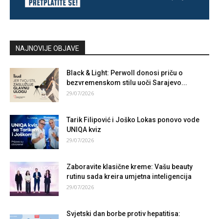
NAJNOVIJE OBJAVE
Black & Light: Perwoll donosi priču o
bezvremenskom stilu uoči Sarajevo...
29/07/2026
Tarik Filipović i Joško Lokas ponovo vode
UNIQA kviz
29/07/2026
Zaboravite klasične kreme: Vašu beauty
rutinu sada kreira umjetna inteligencija
29/07/2026
Svjetski dan borbe protiv hepatitisa: