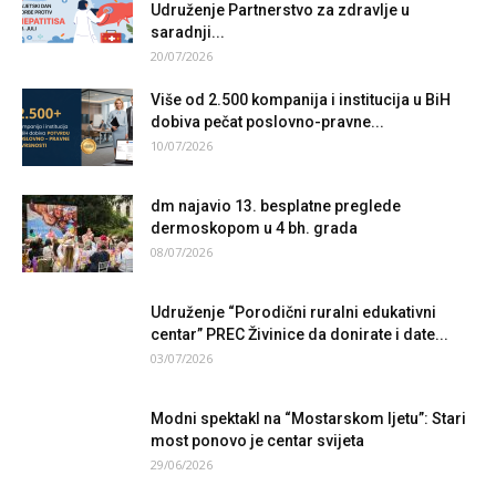
Udruženje Partnerstvo za zdravlje u
saradnji...
20/07/2026
Više od 2.500 kompanija i institucija u BiH
dobiva pečat poslovno-pravne...
10/07/2026
dm najavio 13. besplatne preglede
dermoskopom u 4 bh. grada
08/07/2026
Udruženje “Porodični ruralni edukativni
centar” PREC Živinice da donirate i date...
03/07/2026
Modni spektakl na “Mostarskom ljetu”: Stari
most ponovo je centar svijeta
29/06/2026