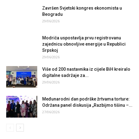
Završen Svjetski kongres ekonomista u
Beogradu
29/06/2026
Modriča uspostavlja prvu registrovanu
zajednicu obnovljive energije u Republici
Srpskoj
29/06/2026
Više od 200 nastavnika iz cijele BiH kreiralo
digitalne sadržaje za...
29/06/2026
Međunarodni dan podrške žrtvama torture:
Održana panel diskusija „Razbijmo tišinu –...
27/06/2026