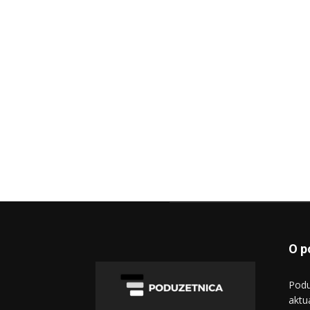
O p
Podu
aktu