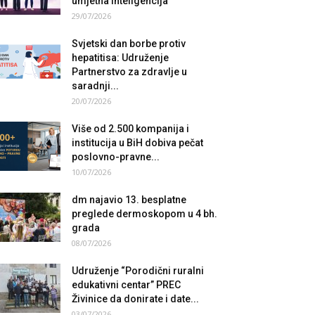
umjetna inteligencija
29/07/2026
Svjetski dan borbe protiv
hepatitisa: Udruženje
Partnerstvo za zdravlje u
saradnji...
20/07/2026
Više od 2.500 kompanija i
institucija u BiH dobiva pečat
poslovno-pravne...
10/07/2026
dm najavio 13. besplatne
preglede dermoskopom u 4 bh.
grada
08/07/2026
Udruženje “Porodični ruralni
edukativni centar” PREC
Živinice da donirate i date...
03/07/2026