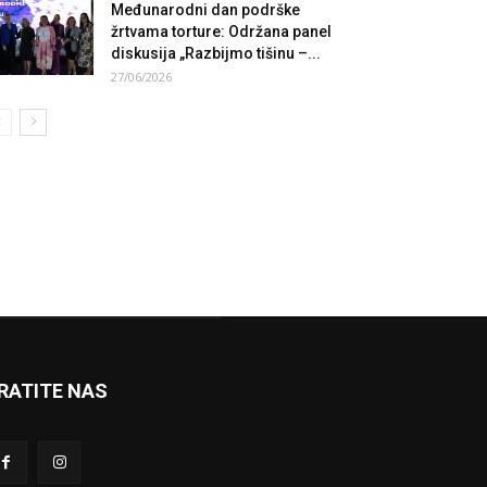
Međunarodni dan podrške
žrtvama torture: Održana panel
diskusija „Razbijmo tišinu –...
27/06/2026
RATITE NAS