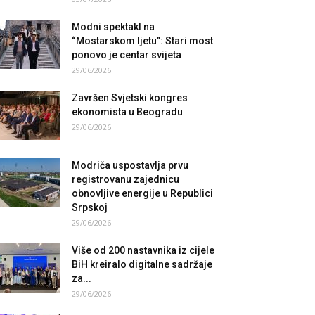
Modni spektakl na
“Mostarskom ljetu”: Stari most
ponovo je centar svijeta
29/06/2026
Završen Svjetski kongres
ekonomista u Beogradu
29/06/2026
Modriča uspostavlja prvu
registrovanu zajednicu
obnovljive energije u Republici
Srpskoj
29/06/2026
Više od 200 nastavnika iz cijele
BiH kreiralo digitalne sadržaje
za...
29/06/2026