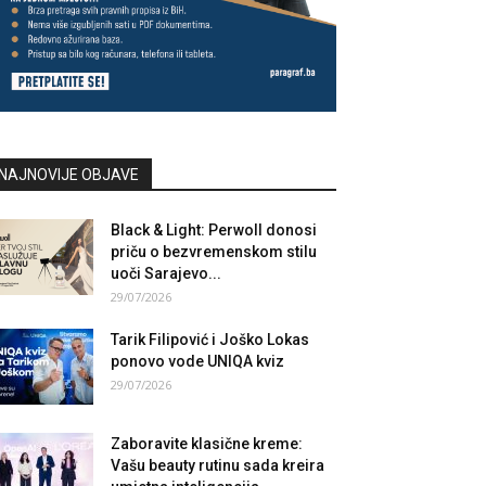
NAJNOVIJE OBJAVE
Black & Light: Perwoll donosi
priču o bezvremenskom stilu
uoči Sarajevo...
29/07/2026
Tarik Filipović i Joško Lokas
ponovo vode UNIQA kviz
29/07/2026
Zaboravite klasične kreme:
Vašu beauty rutinu sada kreira