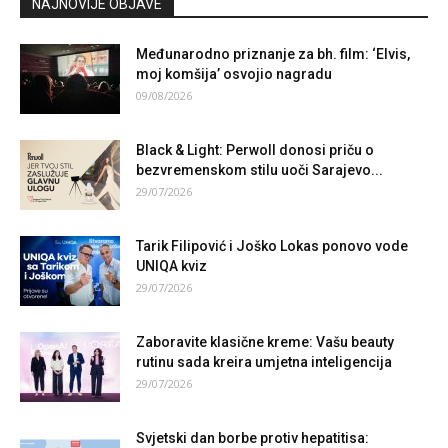
NAJNOVIJE OBJAVE
Međunarodno priznanje za bh. film: ‘Elvis,
moj komšija’ osvojio nagradu
09/08/2026
Black & Light: Perwoll donosi priču o
bezvremenskom stilu uoči Sarajevo...
29/07/2026
Tarik Filipović i Joško Lokas ponovo vode
UNIQA kviz
29/07/2026
Zaboravite klasične kreme: Vašu beauty
rutinu sada kreira umjetna inteligencija
29/07/2026
Svjetski dan borbe protiv hepatitisa: