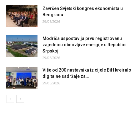
Završen Svjetski kongres ekonomista u
Beogradu
29/06/2026
Modriča uspostavlja prvu registrovanu
zajednicu obnovljive energije u Republici
Srpskoj
29/06/2026
Više od 200 nastavnika iz cijele BiH kreiralo
digitalne sadržaje za...
29/06/2026