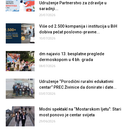
Udruženje Partnerstvo za zdravlje u
saradnji...
20/07/2026
Više od 2.500 kompanija i institucija u BiH
dobiva pečat poslovno-pravne...
10/07/2026
dm najavio 13. besplatne preglede
dermoskopom u 4 bh. grada
08/07/2026
Udruženje “Porodični ruralni edukativni
centar” PREC Živinice da donirate i date...
03/07/2026
Modni spektakl na “Mostarskom ljetu”: Stari
most ponovo je centar svijeta
29/06/2026