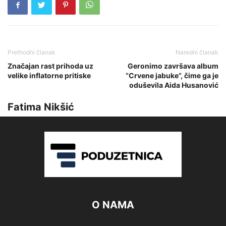
Prethodni članak
Naredni članak
Značajan rast prihoda uz
Geronimo završava album
velike inflatorne pritiske
“Crvene jabuke”, čime ga je
oduševila Aida Husanović
Fatima Nikšić
O NAMA