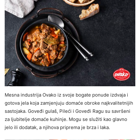
Mesna industrija Ovako iz svoje bogate ponude izdvaja i
gotova jela koja zamjenjuju domaće obroke najkvalitetnijih
sastojaka. Goveđi gulaš, Pileći i Goveđi Ragu su savršeni
za ljubitelje domaće kuhinje. Mogu se služiti kao glavno
jelo ili dodatak, a njihova priprema je brza i laka.