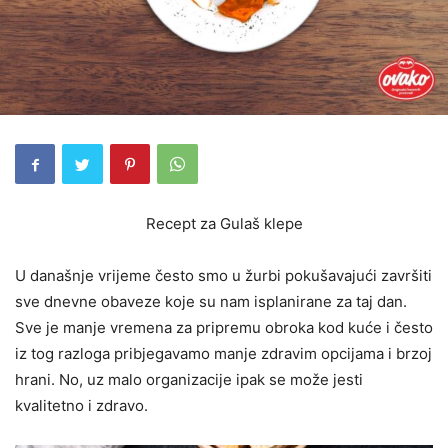
Recept za Gulaš klepe
U današnje vrijeme često smo u žurbi pokušavajući završiti
sve dnevne obaveze koje su nam isplanirane za taj dan.
Sve je manje vremena za pripremu obroka kod kuće i često
iz tog razloga pribjegavamo manje zdravim opcijama i brzoj
hrani. No, uz malo organizacije ipak se može jesti
kvalitetno i zdravo.