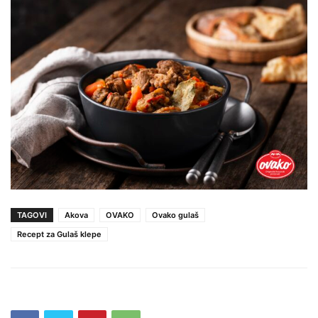
TAGOVI
Akova
OVAKO
Ovako gulaš
Recept za Gulaš klepe