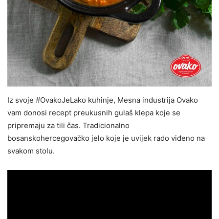
Iz svoje #OvakoJeLako kuhinje, Mesna industrija Ovako
vam donosi recept preukusnih gulaš klepa koje se
pripremaju za tili čas. Tradicionalno
bosanskohercegovačko jelo koje je uvijek rado viđeno na
svakom stolu.