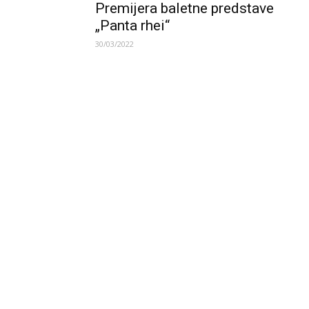
Premijera baletne predstave
„Panta rhei“
30/03/2022