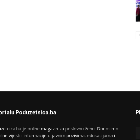
ortalu Poduzetnica.ba
P
zetnica.ba je online magazin za poslovnu ženu. Donosimo
alne vijesti i informacije o javnim pozivima, edukacijama i