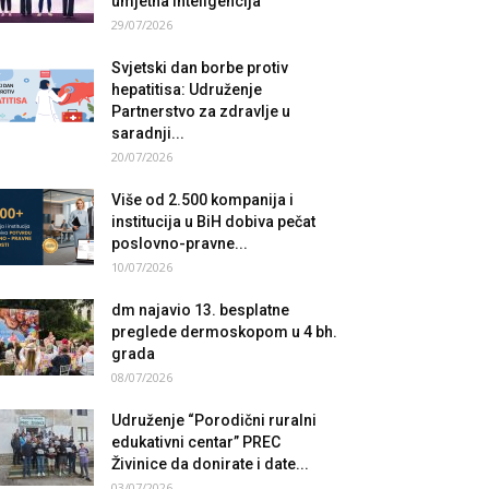
umjetna inteligencija
29/07/2026
Svjetski dan borbe protiv
hepatitisa: Udruženje
Partnerstvo za zdravlje u
saradnji...
20/07/2026
Više od 2.500 kompanija i
institucija u BiH dobiva pečat
poslovno-pravne...
10/07/2026
dm najavio 13. besplatne
preglede dermoskopom u 4 bh.
grada
08/07/2026
Udruženje “Porodični ruralni
edukativni centar” PREC
Živinice da donirate i date...
03/07/2026