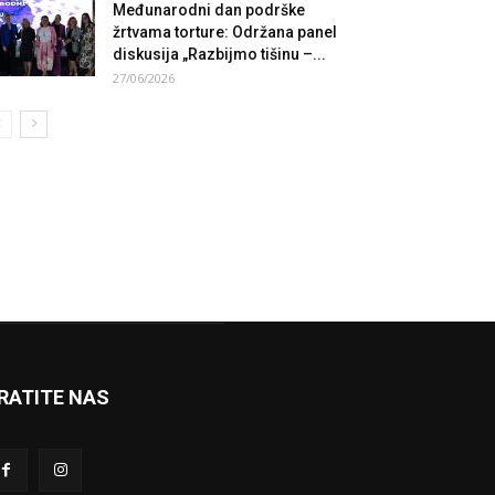
Međunarodni dan podrške
žrtvama torture: Održana panel
diskusija „Razbijmo tišinu –...
27/06/2026
RATITE NAS