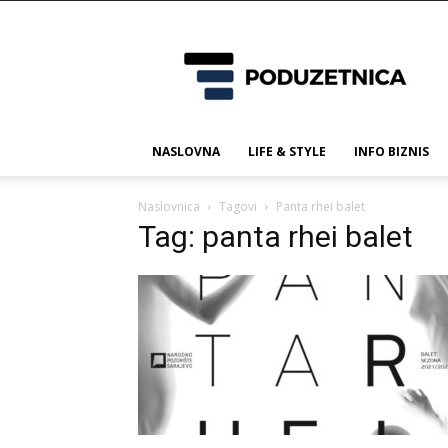
Poduzetnica.ba
NASLOVNA
LIFE & STYLE
INFO BIZNIS
Naslovnica
Tagovi
Panta rhei balet
Tag: panta rhei balet