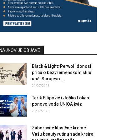
NAJNOVIJE OBJAVE
Black & Light: Perwoll donosi
priču o bezvremenskom stilu
uoči Sarajevo...
29/07/2026
Tarik Filipović i Joško Lokas
ponovo vode UNIQA kviz
29/07/2026
Zaboravite klasične kreme:
Vašu beauty rutinu sada kreira