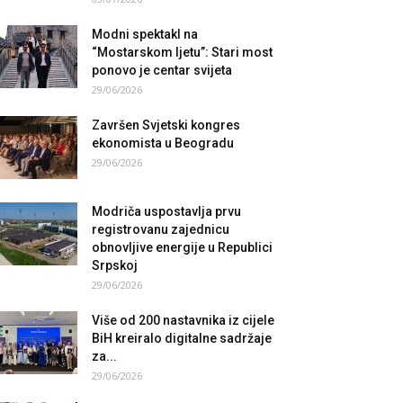
Modni spektakl na
“Mostarskom ljetu”: Stari most
ponovo je centar svijeta
29/06/2026
Završen Svjetski kongres
ekonomista u Beogradu
29/06/2026
Modriča uspostavlja prvu
registrovanu zajednicu
obnovljive energije u Republici
Srpskoj
29/06/2026
Više od 200 nastavnika iz cijele
BiH kreiralo digitalne sadržaje
za...
29/06/2026