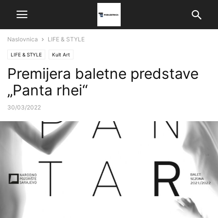
Naslovnica
LIFE & STYLE
LIFE & STYLE
Kult Art
Premijera baletne predstave
„Panta rhei“
30/03/2022