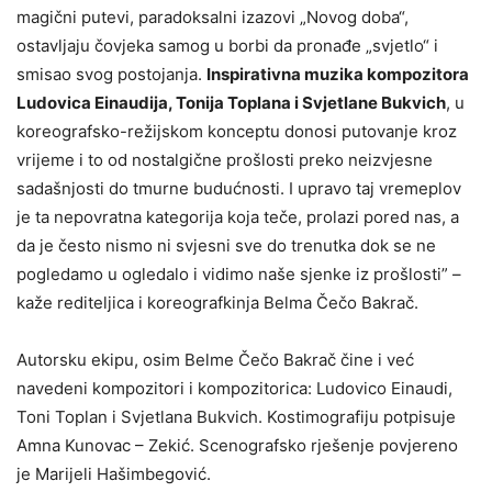
magični putevi, paradoksalni izazovi „Novog doba“,
ostavljaju čovjeka samog u borbi da pronađe „svjetlo“ i
smisao svog postojanja.
Inspirativna muzika kompozitora
Ludovica Einaudija, Tonija Toplana i Svjetlane Bukvich
, u
koreografsko-režijskom konceptu donosi putovanje kroz
vrijeme i to od nostalgične prošlosti preko neizvjesne
sadašnjosti do tmurne budućnosti. I upravo taj vremeplov
je ta nepovratna kategorija koja teče, prolazi pored nas, a
da je često nismo ni svjesni sve do trenutka dok se ne
pogledamo u ogledalo i vidimo naše sjenke iz prošlosti” –
kaže rediteljica i koreografkinja Belma Čečo Bakrač.
Autorsku ekipu, osim Belme Čečo Bakrač čine i već
navedeni kompozitori i kompozitorica: Ludovico Einaudi,
Toni Toplan i Svjetlana Bukvich. Kostimografiju potpisuje
Amna Kunovac – Zekić. Scenografsko rješenje povjereno
je Marijeli Hašimbegović.