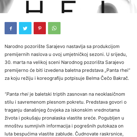
Narodno pozorište Sarajevo nastavlja sa produkcijom
premijernih naslova u ovoj umjetničkoj sezoni. U srijedu,
30. marta na velikoj sceni Narodnog pozorišta Sarajevo
premijerno će biti izvedena baletna predstava „Panta rhei“
za koju režiju i koreografiju potpisuje Belma Čečo Bakrač.
“Panta rhei
je baletski triptih zasnovan na neoklasičnom
stilu i savremenom plesnom pokretu. Predstava govori o
traganju današnjeg čovjeka za iskonskim vrednotama
života i pokušaju pronalaska vlastite sreće. Pogubljen u
mnoštvu sumnjivih informacija i pogrešnih putokaza on
luta bespućima vlastite zablude. Čudnovate raskrsnice,