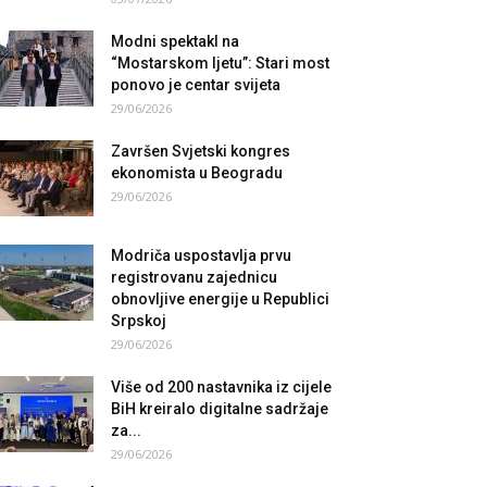
Modni spektakl na
“Mostarskom ljetu”: Stari most
ponovo je centar svijeta
29/06/2026
Završen Svjetski kongres
ekonomista u Beogradu
29/06/2026
Modriča uspostavlja prvu
registrovanu zajednicu
obnovljive energije u Republici
Srpskoj
29/06/2026
Više od 200 nastavnika iz cijele
BiH kreiralo digitalne sadržaje
za...
29/06/2026