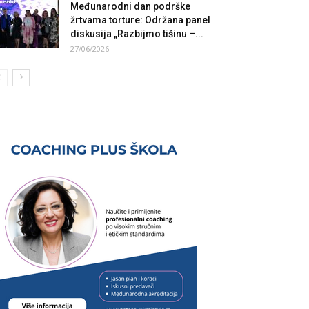
Međunarodni dan podrške
žrtvama torture: Održana panel
diskusija „Razbijmo tišinu –...
27/06/2026