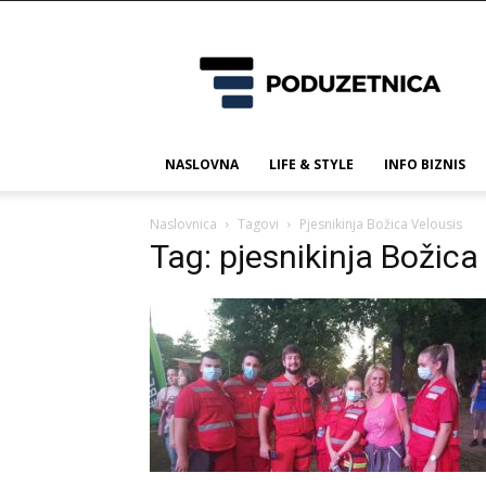
Poduzetnica.ba
NASLOVNA
LIFE & STYLE
INFO BIZNIS
Naslovnica
Tagovi
Pjesnikinja Božica Velousis
Tag: pjesnikinja Božica