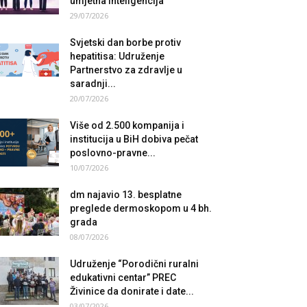
umjetna inteligencija
29/07/2026
Svjetski dan borbe protiv
hepatitisa: Udruženje
Partnerstvo za zdravlje u
saradnji...
20/07/2026
Više od 2.500 kompanija i
institucija u BiH dobiva pečat
poslovno-pravne...
10/07/2026
dm najavio 13. besplatne
preglede dermoskopom u 4 bh.
grada
08/07/2026
Udruženje “Porodični ruralni
edukativni centar” PREC
Živinice da donirate i date...
03/07/2026