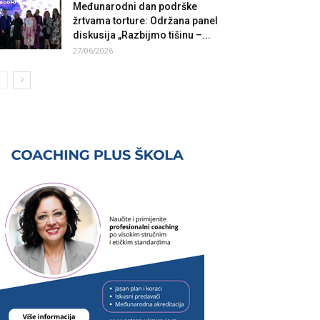
Međunarodni dan podrške
žrtvama torture: Održana panel
diskusija „Razbijmo tišinu –...
27/06/2026