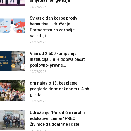
umjetna inteligencija
29/07/2026
Svjetski dan borbe protiv
hepatitisa: Udruženje
Partnerstvo za zdravlje u
saradnji...
20/07/2026
Više od 2.500 kompanija i
institucija u BiH dobiva pečat
poslovno-pravne...
10/07/2026
dm najavio 13. besplatne
preglede dermoskopom u 4 bh.
grada
08/07/2026
Udruženje “Porodični ruralni
edukativni centar” PREC
Živinice da donirate i date...
03/07/2026