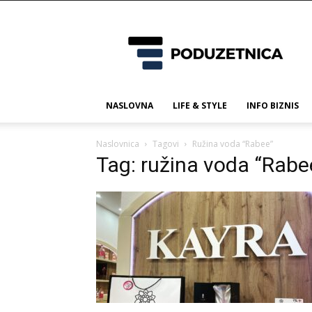
Poduzetnica.ba
NASLOVNA
LIFE & STYLE
INFO BIZNIS
Naslovnica
Tagovi
Ružina voda “Rabee”
Tag: ružina voda “Rabe