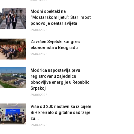
Modni spektakl na
“Mostarskom ljetu”: Stari most
ponovo je centar svijeta
29/06/2026
Završen Svjetski kongres
ekonomista u Beogradu
29/06/2026
Modriča uspostavlja prvu
registrovanu zajednicu
obnovljive energije u Republici
Srpskoj
29/06/2026
Više od 200 nastavnika iz cijele
BiH kreiralo digitalne sadržaje
za...
29/06/2026