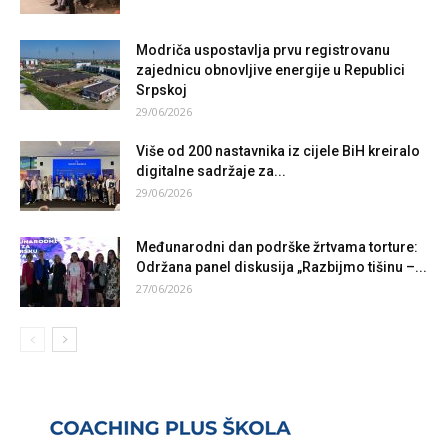
Modriča uspostavlja prvu registrovanu
zajednicu obnovljive energije u Republici
Srpskoj
29/06/2026
Više od 200 nastavnika iz cijele BiH kreiralo
digitalne sadržaje za...
29/06/2026
Međunarodni dan podrške žrtvama torture:
Održana panel diskusija „Razbijmo tišinu –...
27/06/2026