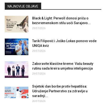
NAJNOVIJE OBJAVE
Black & Light: Perwoll donosi priču o
bezvremenskom stilu uoči Sarajevo...
29/07/2026
Tarik Filipović i Joško Lokas ponovo vode
UNIQA kviz
29/07/2026
Zaboravite klasične kreme: Vašu beauty
rutinu sada kreira umjetna inteligencija
29/07/2026
Svjetski dan borbe protiv hepatitisa:
Udruženje Partnerstvo za zdravlje u
saradnji...
20/07/2026