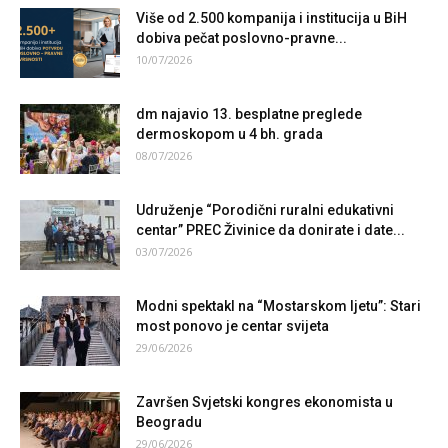
Više od 2.500 kompanija i institucija u BiH
dobiva pečat poslovno-pravne...
10/07/2026
dm najavio 13. besplatne preglede
dermoskopom u 4 bh. grada
08/07/2026
Udruženje “Porodični ruralni edukativni
centar” PREC Živinice da donirate i date...
03/07/2026
Modni spektakl na “Mostarskom ljetu”: Stari
most ponovo je centar svijeta
29/06/2026
Završen Svjetski kongres ekonomista u
Beogradu
29/06/2026