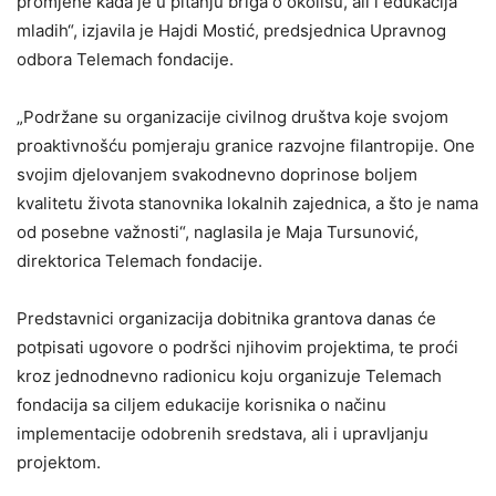
promjene kada je u pitanju briga o okolišu, ali i edukacija
mladih“, izjavila je Hajdi Mostić, predsjednica Upravnog
odbora Telemach fondacije.
„Podržane su organizacije civilnog društva koje svojom
proaktivnošću pomjeraju granice razvojne filantropije. One
svojim djelovanjem svakodnevno doprinose boljem
kvalitetu života stanovnika lokalnih zajednica, a što je nama
od posebne važnosti“, naglasila je Maja Tursunović,
direktorica Telemach fondacije.
Predstavnici organizacija dobitnika grantova danas će
potpisati ugovore o podršci njihovim projektima, te proći
kroz jednodnevno radionicu koju organizuje Telemach
fondacija sa ciljem edukacije korisnika o načinu
implementacije odobrenih sredstava, ali i upravljanju
projektom.