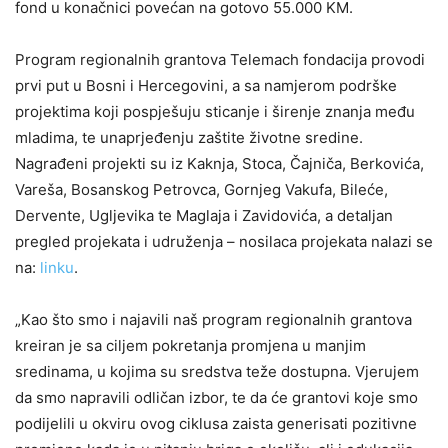
fond u konačnici povećan na gotovo 55.000 KM.
Program regionalnih grantova Telemach fondacija provodi
prvi put u Bosni i Hercegovini, a sa namjerom podrške
projektima koji pospješuju sticanje i širenje znanja među
mladima, te unaprjeđenju zaštite životne sredine.
Nagrađeni projekti su iz Kaknja, Stoca, Čajniča, Berkovića,
Vareša, Bosanskog Petrovca, Gornjeg Vakufa, Bileće,
Dervente, Ugljevika te Maglaja i Zavidovića, a detaljan
pregled projekata i udruženja – nosilaca projekata nalazi se
na:
linku
.
„Kao što smo i najavili naš program regionalnih grantova
kreiran je sa ciljem pokretanja promjena u manjim
sredinama, u kojima su sredstva teže dostupna. Vjerujem
da smo napravili odličan izbor, te da će grantovi koje smo
podijelili u okviru ovog ciklusa zaista generisati pozitivne