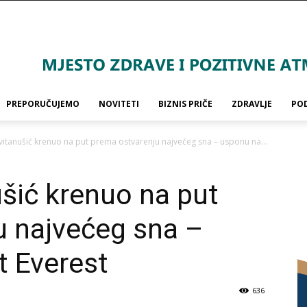
PREPORUČUJEMO
NOVITETI
BIZNIS PRIČE
ZDRAVLJE
PO
vitanušić krenuo na put prema ostvarenju najvećeg sna – usponu na...
šić krenuo na put
u najvećeg sna –
 Everest
636