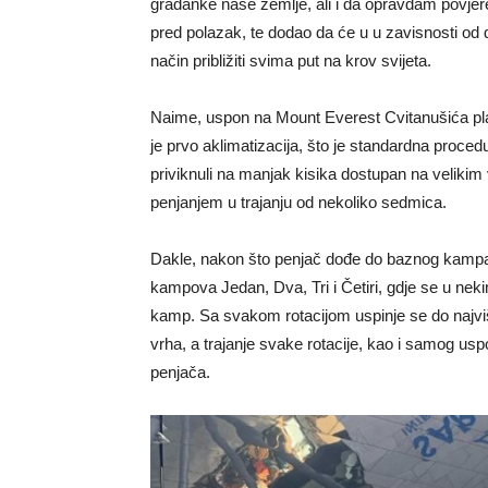
građanke naše zemlje, ali i da opravdam povjeren
pred polazak, te dodao da će u u zavisnosti od dos
način približiti svima put na krov svijeta.
Naime, uspon na Mount Everest Cvitanušića pla
je prvo aklimatizacija, što je standardna procedu
priviknuli na manjak kisika dostupan na velikim
penjanjem u trajanju od nekoliko sedmica.
Dakle, nakon što penjač dođe do baznog kampa,
kampova Jedan, Dva, Tri i Četiri, gdje se u ne
kamp. Sa svakom rotacijom uspinje se do najvi
vrha, a trajanje svake rotacije, kao i samog usp
penjača.