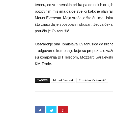
terenu, od vremenskih prilika pa do nekih drugih
pozitivnim mislima da će sve ići kako je planir
Mount Everesta. Moja sreća je što ću imati isk
što znači da je sposoban i iskusan. Jedva ček
poručio je Cvitanušić.
Ostvarenje sna Tomislava Cvitanušića da krene
– odgovorne kompanije koje su prepoznale važno
su kompanija BH Telecom, Mozzart, Sarajevski 
KM Trade.
TAGOVI
Mount Everest
Tomislav Cvitanušić