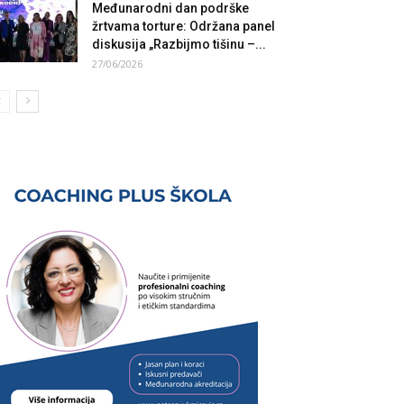
Međunarodni dan podrške
žrtvama torture: Održana panel
diskusija „Razbijmo tišinu –...
27/06/2026