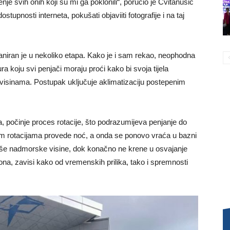
je svih onih koji su mi ga poklonili“, poručio je Cvitanušić
tupnosti interneta, pokušati objaviiti fotografije i na taj
niran je u nekoliko etapa. Kako je i sam rekao, neophodna
ra koju svi penjači moraju proći kako bi svoja tijela
 visinama. Postupak uključuje aklimatizaciju postepenim
 počinje proces rotacije, što podrazumijeva penjanje do
kim rotacijama provede noć, a onda se ponovo vraća u bazni
še nadmorske visine, dok konačno ne krene u osvajanje
ona, zavisi kako od vremenskih prilika, tako i spremnosti