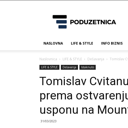
Poduzetnica.ba
NASLOVNA
LIFE & STYLE
INFO BIZNIS
Naslovnica
LIFE & STYLE
Dešavanja
Tomislav C
LIFE & STYLE
Dešavanja
Istaknuto
Tomislav Cvitanu
prema ostvarenj
usponu na Mount
31/03/2023