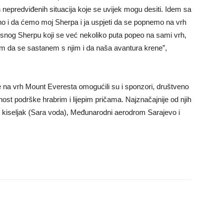
 nepredviđenih situacija koje se uvijek mogu desiti. Idem sa
ano i da ćemo moj Sherpa i ja uspjeti da se popnemo na vrh
usnog Sherpu koji se već nekoliko puta popeo na sami vrh,
am da se sastanem s njim i da naša avantura krene”,
 na vrh Mount Everesta omogućili su i sponzori, društveno
st podrške hrabrim i lijepim pričama. Najznačajnije od njih
kiseljak (Sara voda), Međunarodni aerodrom Sarajevo i