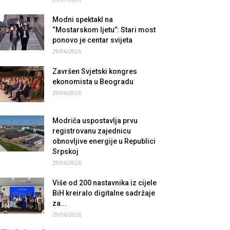
Modni spektakl na
“Mostarskom ljetu”: Stari most
ponovo je centar svijeta
29/06/2026
Završen Svjetski kongres
ekonomista u Beogradu
29/06/2026
Modriča uspostavlja prvu
registrovanu zajednicu
obnovljive energije u Republici
Srpskoj
29/06/2026
Više od 200 nastavnika iz cijele
BiH kreiralo digitalne sadržaje
za...
29/06/2026