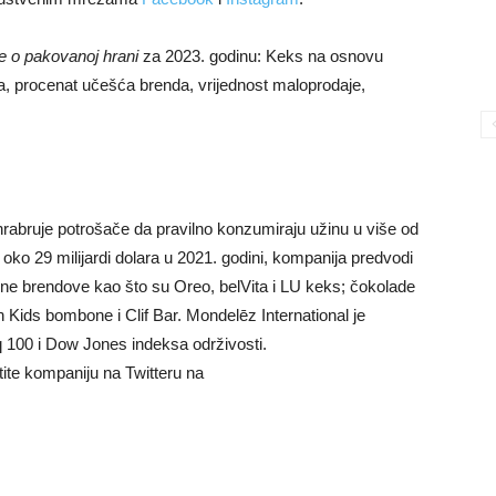
e o pakovanoj hrani
za 2023. godinu: Keks na osnovu
ora, procenat učešća brenda, vrijednost maloprodaje,
rabruje potrošače da pravilno konzumiraju užinu u više od
oko 29 milijardi dolara u 2021. godini, kompanija predvodi
lne brendove kao što su Oreo, belVita i LU keks; čokolade
h Kids bombone i Clif Bar. Mondelēz International je
100 i Dow Jones indeksa održivosti.
atite kompaniju na Twitteru na