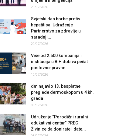
umjetna inteligencija
29/07/2026
Svjetski dan borbe protiv
hepatitisa: Udruženje
Partnerstvo za zdravlje u
saradnji...
20/07/2026
Više od 2.500 kompanija i
institucija u BiH dobiva pečat
poslovno-pravne...
10/07/2026
dm najavio 13. besplatne
preglede dermoskopom u 4 bh.
grada
08/07/2026
Udruženje “Porodični ruralni
edukativni centar” PREC
Živinice da donirate i date...
03/07/2026