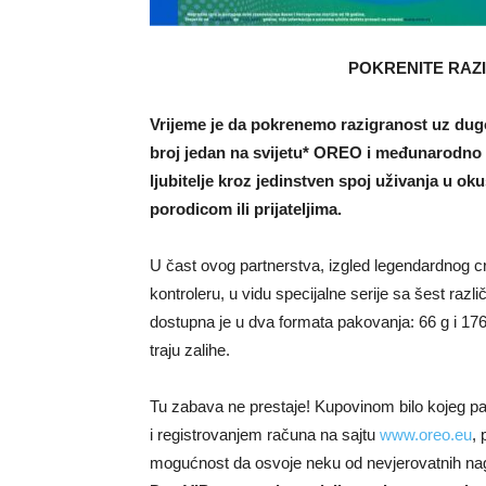
POKRENITE RAZ
Vrijeme je da pokrenemo razigranost uz du
broj jedan na svijetu* OREO i međunarodno 
ljubitelje kroz jedinstven spoj uživanja u ok
porodicom ili prijateljima.
U čast ovog partnerstva, izgled legendardnog 
kontroleru, u vidu specijalne serije sa šest razl
dostupna je u dva formata pakovanja: 66 g i 17
traju zalihe.
Tu zabava ne prestaje! Kupovinom bilo kojeg p
i registrovanjem računa na sajtu
www.oreo.eu
, 
mogućnost da osvoje neku od nevjerovatnih na