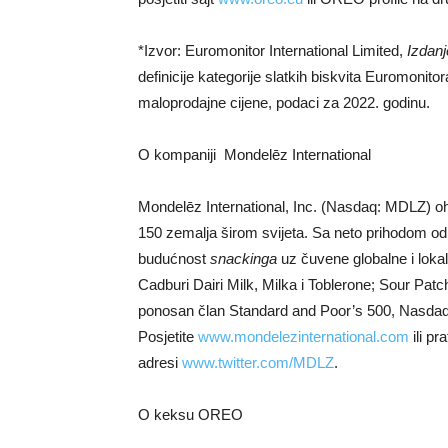
*Izvor: Euromonitor International Limited,
Izdanj
definicije kategorije slatkih biskvita Euromonit
maloprodajne cijene, podaci za 2022. godinu.
O kompaniji Mondelēz International
Mondelēz International, Inc. (Nasdaq: MDLZ) oh
150 zemalja širom svijeta. Sa neto prihodom od 
budućnost
snackinga
uz čuvene globalne i loka
Cadburi Dairi Milk, Milka i Toblerone; Sour Patc
ponosan član Standard and Poor’s 500, Nasdaq 
Posjetite
www.mondelezinternational.com
ili pr
adresi
www.twitter.com/MDLZ
.
O keksu OREO