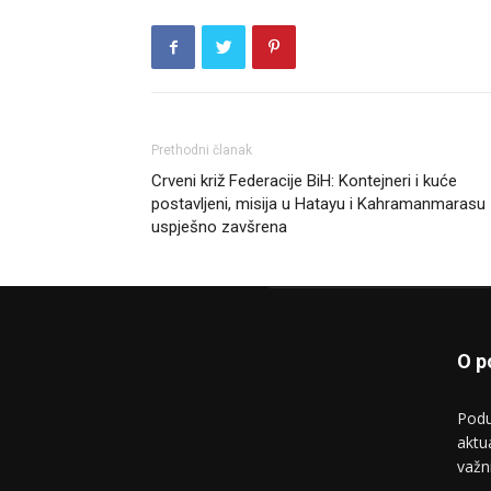
Prethodni članak
Crveni križ Federacije BiH: Kontejneri i kuće
postavljeni, misija u Hatayu i Kahramanmarasu
uspješno zavšrena
O p
Podu
aktu
važn