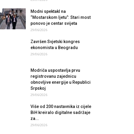
Modni spektakl na
“Mostarskom ljetu”: Stari most
ponovo je centar svijeta
29/06/2026
Završen Svjetski kongres
ekonomista u Beogradu
29/06/2026
Modriča uspostavlja prvu
registrovanu zajednicu
obnovljive energije u Republici
Srpskoj
29/06/2026
Više od 200 nastavnika iz cijele
BiH kreiralo digitalne sadržaje
za...
29/06/2026