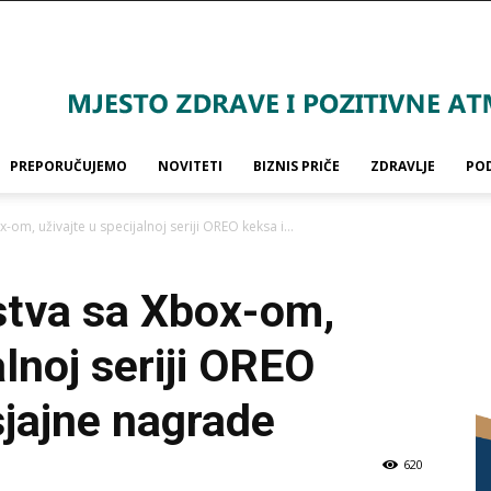
PREPORUČUJEMO
NOVITETI
BIZNIS PRIČE
ZDRAVLJE
PO
-om, uživajte u specijalnoj seriji OREO keksa i...
stva sa Xbox-om,
alnoj seriji OREO
sjajne nagrade
620