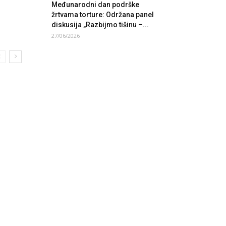
Međunarodni dan podrške
žrtvama torture: Održana panel
diskusija „Razbijmo tišinu –...
27/06/2026