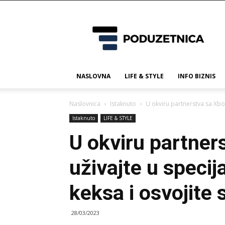
Poduzetnica.ba
NASLOVNA
LIFE & STYLE
INFO BIZNIS
Naslovnica
Istaknuto
U okviru partnerstva sa Xbox
Istaknuto
LIFE & STYLE
U okviru partner
uživajte u
specij
keksa i osvojite 
28/03/2023