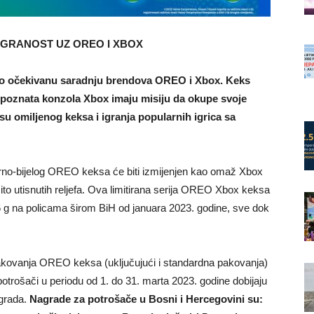
IGRANOST UZ OREO I XBOX
go očekivanu saradnju brendova OREO i Xbox. Keks
poznata konzola Xbox imaju misiju da okupe svoje
usu omiljenog keksa i igranja popularnih igrica sa
crno-bijelog OREO keksa će biti izmijenjen kao omaž Xbox
ičito utisnutih reljefa. Ova limitirana serija OREO Xbox keksa
6 g na policama širom BiH od januara 2023. godine, sve dok
akovanja OREO keksa (uključujući i standardna pakovanja)
potrošači u periodu od 1. do 31. marta 2023. godine dobijaju
grada.
Nagrade za potrošače u Bosni i Hercegovini su: