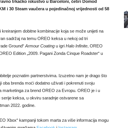
ravno trkačko iskustvo u Barceloni, četiri Domod
 KM i 30 Steam vaučera u pojedinačnoj vrijednosti od 58
reiranjem dobitne kombinacije koja se može unijeti na
luzivan sadržaj na temu OREO keksa u nekoj od tri
arade Ground“
Armour Coating
u igri
Halo Infinite
, OREO
 OREO Edition „2009. Pagani Zonda Cinque Roadster“ u
bitelje poznatim partnerstvima. Izuzetno nam je drago što
lji oba brenda moći dodatno uživati i pokrenuti svoju
orica marketinga za brend OREO za Evropu. OREO je i u
serije keksa, u okviru saradnje ostvarene sa
tman 2022. godine.
OREO Xbox“ kampanji tokom marta za više informacija mogu
društvenim mrežama
Facebook
i
Instagram
.