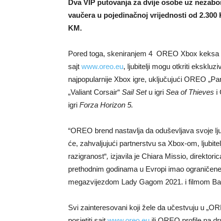
Dva VIP putovanja za dvije osobe uz nezabo
vaučera u pojedinačnoj vrijednosti od 2.300
KM.
Pored toga, skeniranjem 4 OREO Xbox keksa i k
sajt
www.oreo.eu
, ljubitelji mogu otkriti eksk
najpopularnije Xbox igre, uključujući OREO „P
„Valiant Corsair“
Sail Set
u igri
Sea of Thieves
i
igri
Forza Horizon 5.
“OREO brend nastavlja da oduševljava svoje lju
će, zahvaljujući partnerstvu sa Xbox-om, ljubite
razigranost“
,
izjavila je Chiara Missio, direkt
prethodnim godinama u Evropi imao ograničene 
megazvijezdom Lady Gagom 2021. i filmom Ba
Svi zainteresovani koji žele da učestvuju u „
posjetiti sajt
www.oreo.eu
ili OREO profile na 