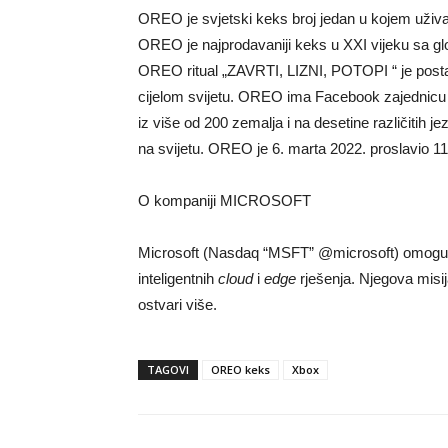
OREO je svjetski keks broj jedan u kojem uživaju
OREO je najprodavaniji keks u XXI vijeku sa glo
OREO ritual „ZAVRTI, LIZNI, POTOPI “ je post
cijelom svijetu. OREO ima Facebook zajednicu s
iz više od 200 zemalja i na desetine različitih
na svijetu. OREO je 6. marta 2022. proslavio 11
O kompaniji MICROSOFT
Microsoft (Nasdaq “MSFT” @microsoft) omoguća
inteligentnih
cloud
i
edge
rješenja. Njegova misij
ostvari više.
TAGOVI
OREO keks
Xbox