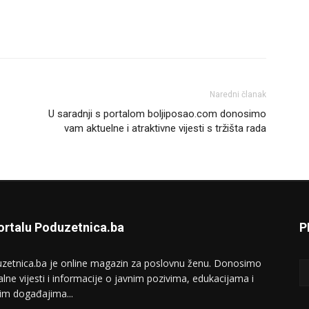
Naredni članak
U saradnji s portalom boljiposao.com donosimo
vam aktuelne i atraktivne vijesti s tržišta rada
ortalu Poduzetnica.ba
P
zetnica.ba je online magazin za poslovnu ženu. Donosimo
alne vijesti i informacije o javnim pozivima, edukacijama i
im događajima...