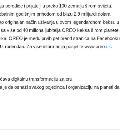
 porodice i prijatelji u preko 100 zemalja širom svijeta.
balnim godišnjim prihodom od blizu 2,9 milijardi dolara.
ao originalan način uživanja u ovom legendardnom keksu u
a više od 40 miliona ljubitelja OREO keksa širom planete,
 jezika. OREO je među prvih pet brend stranica na Facebooku
0. rođendan. Za više informacija posjetite www.oreo
.uk
.
va digitalnu transformaciju za eru
a je da osnaži svakog pojedinca i organizaciju na planeti da