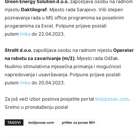
Green Energy Solution d.o.o.
zapošljava osobu na radnom
mjestu
Daktilograf
. Mjesto rada Sarajevo. Viši stepen
poznavanja rada u MS office programima sa posebnim
progaramima za Excel. Potpune prijave poslati
putem
linka
do 22.04.2023.
Strolit d.o.o.
zapošljava osobu na radnom mjestu
Operater
na robotu za zavarivanje (m/ž).
Mjesto rada Odžak.
Nudimo stimulativna mjesečna primanja i mogućnost
napredovanja i usavršavanja. Potpune prijave poslati
putem
linka
do 20.04.2023.
Za još veći izbor poslova posjetite portal
boljiposao.com
.
Sretno u pronalaženju posla!
TAGOVI
boljiposao.com
prilike za posao BiH