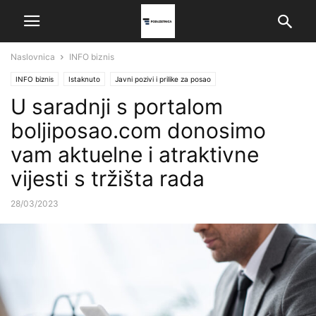
Naslovnica
INFO biznis
INFO biznis
Istaknuto
Javni pozivi i prilike za posao
U saradnji s portalom
boljiposao.com donosimo
vam aktuelne i atraktivne
vijesti s tržišta rada
28/03/2023